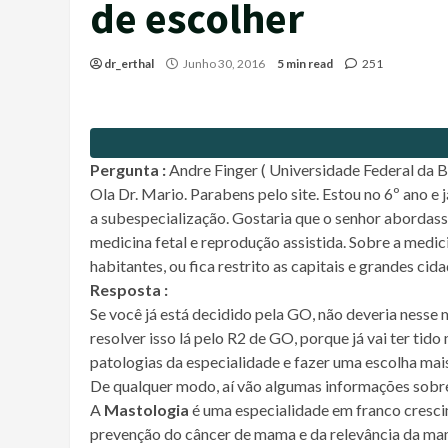
de escolher
dr_erthal
Junho 30, 2016
5 min read
251
Pergunta :
Andre Finger ( Universidade Federal da B
Ola Dr. Mario. Parabens pelo site. Estou no 6º ano e
a subespecialização. Gostaria que o senhor abordas
medicina fetal e reprodução assistida. Sobre a medic
habitantes, ou fica restrito as capitais e grandes cid
Resposta :
Se você já está decidido pela GO, não deveria nesse
resolver isso lá pelo R2 de GO, porque já vai ter tid
patologias da especialidade e fazer uma escolha mais
De qualquer modo, aí vão algumas informações sobre
A
Mastologia
é uma especialidade em franco cresci
prevenção do câncer de mama e da relevância da ma