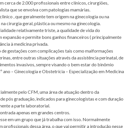
m cerca de 2.000 profissionais entre clínicos, cirurgiões,
alista que se envolva com patologias mamárias.
clinico , que geralmente tem origem na ginecologia ou na
 na cirurgia geral, plástica ou mesmo na ginecologia.
alidade relativamente triste, a qualidade de vida do
m expansão e permite bons ganhos financeiros ( principalmente
tância à medicina privada.
 de gestações com complicações tais como malformações
rinas, entre outras situações através da assistência perinatal, de
imentos invasivos, sempre visando o bem estar do binômio
 ano – Ginecologia e Obstetrícia – Especialização em Medicina
icialmente pelo CFM, uma área de atuação dentro da
 de pós graduação, indicados para ginecologistas e com duração
nte a parte laboratorial.
contrada apenas em grandes centros.
resse em um grupo que já trabalha com isso. Normalmente
 profissionais dessa área, o que vai permitir a introdução nesse