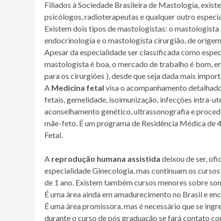
Filiados à Sociedade Brasileira de Mastologia, existe
psicólogos, radioterapeutas e qualquer outro especi
Existem dois tipos de mastologistas: o mastologista 
endocrinologia e o mastologista cirurgião, de origem
Apesar da especialidade ser classificada como especi
mastologista é boa, o mercado de trabalho é bom, e
para os cirurgiões ), desde que seja dada mais impor
A
Medicina fetal
visa o acompanhamento detalhado
fetais, gemelidade, isoimunização, infecções intra-ute
aconselhamento genético, ultrassonografia e proced
mãe-feto. É um programa de Residência Médica de 4º
Fetal.
A
reprodução humana assistida
deixou de ser, of
especialidade Ginecologia, mas continuam os cursos
de 1 ano. Existem também cursos menores sobre some
É uma área ainda em amadurecimento no Brasil e en
É uma área promissora, mas é necessário que se ing
durante o curso de pós graduação se fará contato com