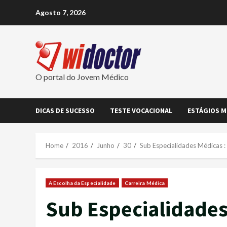
Skip
Agosto 7, 2026
to
content
O portal do Jovem Médico
DICAS DE SUCESSO
TESTE VOCACIONAL
ESTÁGIOS M
Home
2016
Junho
30
Sub Especialidades Médicas :
A Escolha da Especialidade
Carreira Médica
Sub Especialidades 