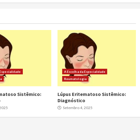
 Especialidade
A Escolha da Especialidade
ia
Reumatologia
matoso Sistêmico:
Lúpus Eritematoso Sistêmico:
o
Diagnóstico
 2025
Setembro 4, 2025