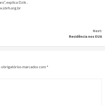
”, explica Dzik .
w.sbrh.org.br
Next:
Residência nos EUA
 obrigatórios marcados com
*