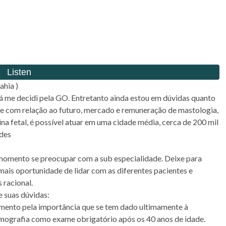
ahia )
 já me decidi pela GO. Entretanto ainda estou em dúvidas quanto
se com relação ao futuro, mercado e remuneração de mastologia,
ina fetal, é possível atuar em uma cidade média, cerca de 200 mil
ades
 momento se preocupar com a sub especialidade. Deixe para
o mais oportunidade de lidar com as diferentes pacientes e
 racional.
 suas dúvidas:
mento pela importância que se tem dado ultimamente à
mografia como exame obrigatório após os 40 anos de idade.