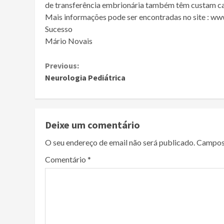
de transferência embrionária também têm custam caro
Mais informações pode ser encontradas no site : ww
Sucesso
Mário Novais
Continue
Previous:
Neurologia Pediátrica
Reading
Deixe um comentário
O seu endereço de email não será publicado.
Campos
Comentário
*