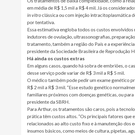
Os tratamentos de baixa complexidade, como a relaçã
em média de R$ 1,5 mil a R$ 4 mil. Já os considerado
in vitro
clássica ou com injeção intracitoplasmática 
por tentativa.
Essa estimativa engloba todos os custos envolvidos
indutores de ovulação, ultrassonografias, preparaç
tratamento, também a região do País e a experiência d
presidente da Sociedade Brasileira de Reprodução
Há ainda os custos extras
Em alguns casos, quando há sobra de embriões, o cas
desse serviço pode variar de R$ 3 mil a R$ 5 mil.
O médico também pode pedir um exame genético pré-
R$ 2 mil a R$ 3 mil. “Esse estudo genético normalme
familiares próximos com doenças genéticas, ou para
presidente da SBRH.
Para Arthur, os tratamentos são caros, pois a tecnolo
prática têm custos altos. “Os principais fatores qu
relacionados ao alto custo fixo e à manutenção dos
insumos básicos, como meios de cultura, pipetas, ag