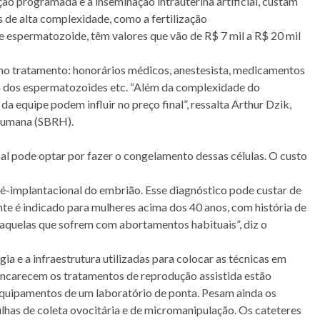
o programada e a inseminação intrauterina artificial, custam
s de alta complexidade, como a fertilização
de espermatozoide, têm valores que vão de R$ 7 mil a R$ 20 mil
 no tratamento: honorários médicos, anestesista, medicamentos
ão dos espermatozoides etc. “Além da complexidade do
a equipe podem influir no preço final”, ressalta Arthur Dzik,
 Humana (SBRH).
al pode optar por fazer o congelamento dessas células. O custo
implantacional do embrião. Esse diagnóstico pode custar de
nte é indicado para mulheres acima dos 40 anos, com história de
 aquelas que sofrem com abortamentos habituais”, diz o
gia e a infraestrutura utilizadas para colocar as técnicas em
e encarecem os tratamentos de reprodução assistida estão
 equipamentos de um laboratório de ponta. Pesam ainda os
ulhas de coleta ovocitária e de micromanipulação. Os cateteres