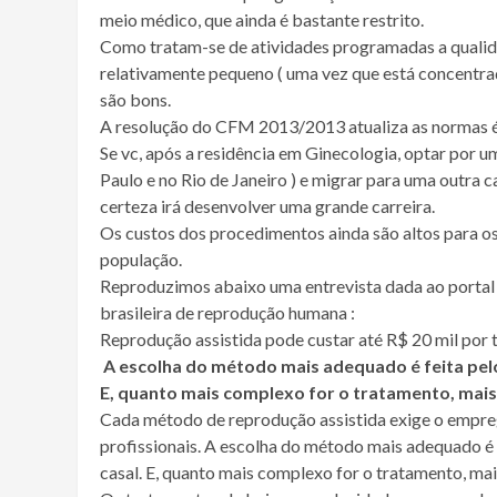
meio médico, que ainda é bastante restrito.
Como tratam-se de atividades programadas a qualida
relativamente pequeno ( uma vez que está concentra
são bons.
A resolução do CFM 2013/2013 atualiza as normas ét
Se vc, após a residência em Ginecologia, optar por 
Paulo e no Rio de Janeiro ) e migrar para uma outra c
certeza irá desenvolver uma grande carreira.
Os custos dos procedimentos ainda são altos para os
população.
Reproduzimos abaixo uma entrevista dada ao portal s
brasileira de reprodução humana :
Reprodução assistida pode custar até R$ 20 mil por 
A escolha do método mais adequado é feita pelo
E, quanto mais complexo for o tratamento, mais
Cada método de reprodução assistida exige o empreg
profissionais. A escolha do método mais adequado é 
casal. E, quanto mais complexo for o tratamento, mais