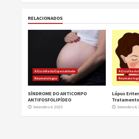
RELACIONADOS
A Escolha da Especialidade
A Escolha da
Reumatologia
Reumatolog
SÍNDROME DO ANTICORPO
Lúpus Erite
ANTIFOSFOLIPÍDEO
Tratament
Setembro 4, 2025
Setembro 4,