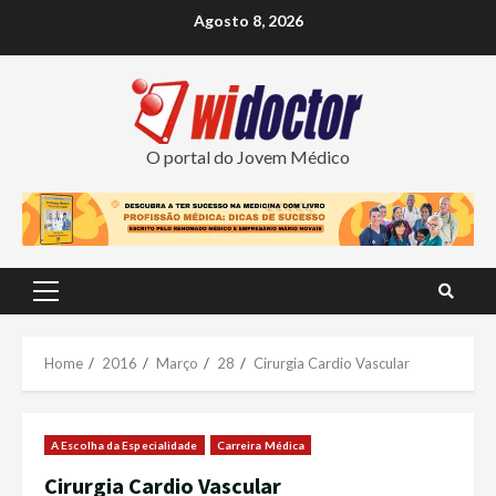
Skip
Agosto 8, 2026
to
content
O portal do Jovem Médico
Primary
Menu
Home
2016
Março
28
Cirurgia Cardio Vascular
A Escolha da Especialidade
Carreira Médica
Cirurgia Cardio Vascular