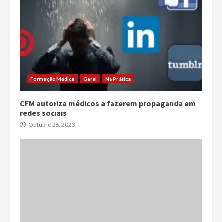
Formação Médica
Geral
Na Prática
CFM autoriza médicos a fazerem propaganda em
redes sociais
Outubro 26, 2023