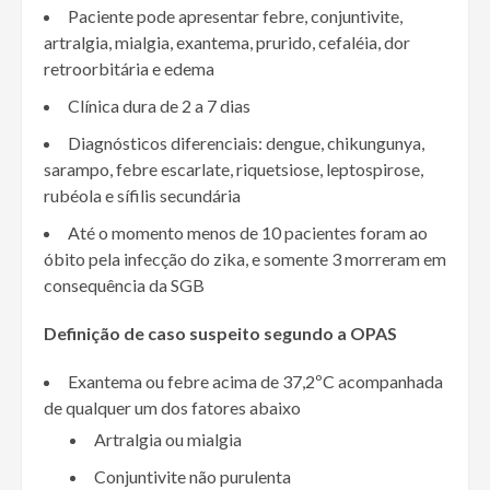
Paciente pode apresentar febre, conjuntivite,
artralgia, mialgia, exantema, prurido, cefaléia, dor
retroorbitária e edema
Clínica dura de 2 a 7 dias
Diagnósticos diferenciais: dengue, chikungunya,
sarampo, febre escarlate, riquetsiose, leptospirose,
rubéola e sífilis secundária
Até o momento menos de 10 pacientes foram ao
óbito pela infecção do zika, e somente 3 morreram em
consequência da SGB
Definição de caso suspeito segundo a OPAS
Exantema ou febre acima de 37,2ºC acompanhada
de qualquer um dos fatores abaixo
Artralgia ou mialgia
Conjuntivite não purulenta