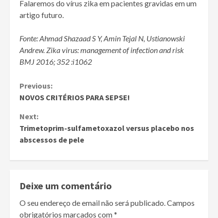
Falaremos do vírus zika em pacientes gravidas em um
artigo futuro.
Fonte:
Ahmad
Shazaad S Y
,
Amin
Tejal N
,
Ustianowski
Andrew
.
Zika virus: management of infection and risk
BMJ
2016;
352
:i1062
Continue
Previous:
NOVOS CRITÉRIOS PARA SEPSE!
Reading
Next:
Trimetoprim-sulfametoxazol versus placebo nos
abscessos de pele
Deixe um comentário
O seu endereço de email não será publicado.
Campos
obrigatórios marcados com
*