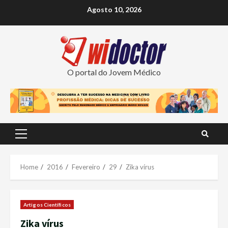
Skip
Agosto 10, 2026
to
content
O portal do Jovem Médico
Primary
Menu
Home
2016
Fevereiro
29
Zika vírus
Artigos Científicos
Zika vírus