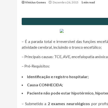
Vinícius Gomes
Dezembro 26, 2015
1 min read
– É a parada total e irreversível das funções encef
atividade cerebral, incluindo o tronco encefálico;
– Principais causas: TCE, AVE, encefalopatia anóxica
– Pré-Requisitos:
Identificação e registro hospitalar;
Causa CONHECIDA;
Paciente não pode estar hipotérmico, hipot
– Submetido a
2 exames neurológicos
por profis