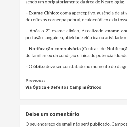
sendo um obrigatoriamente da área de Neurologia;
–
Exame Clínico:
coma aperceptivo, ausência de ativ
de reflexos corneopalpebral, oculocefálico e da tosse
– Após o 2º exame clínico, é realizado
exame co
perfusão sanguínea, atividade elétrica ou atividade 
–
Notificação compulsória
(Centrais de Notificaç
do familiar ou da condição clínica do potencial doado
– O
óbito
deve ser constatado no momento do diagnó
Continue
Previous:
Via Óptica e Defeitos Campimétricos
Reading
Deixe um comentário
O seu endereço de email não será publicado.
Campos