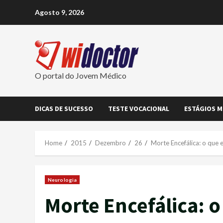
Skip
Agosto 9, 2026
to
content
O portal do Jovem Médico
DICAS DE SUCESSO
TESTE VOCACIONAL
ESTÁGIOS M
Home
2015
Dezembro
26
Morte Encefálica: o que 
Neurologia
Morte Encefálica: o