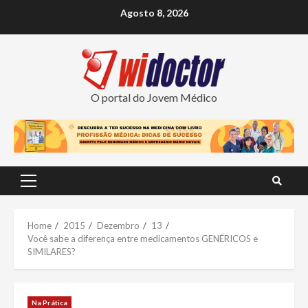
Skip
Agosto 8, 2026
to
content
O portal do Jovem Médico
Primary
Menu
Home
2015
Dezembro
13
Você sabe a diferença entre medicamentos GENÉRICOS e
SIMILARES?
Na Prática