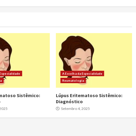
 Especialidade
A Escolha da Especialidade
ia
Reumatologia
matoso Sistêmico:
Lúpus Eritematoso Sistêmico:
o
Diagnóstico
 2025
Setembro 4, 2025