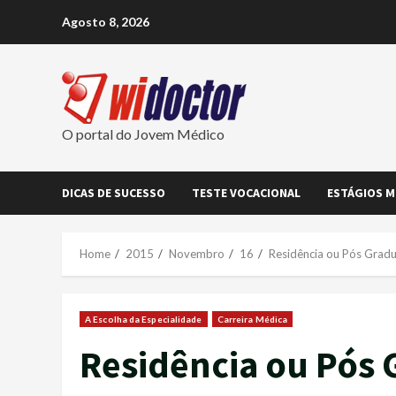
Skip
Agosto 8, 2026
to
content
O portal do Jovem Médico
DICAS DE SUCESSO
TESTE VOCACIONAL
ESTÁGIOS M
Home
2015
Novembro
16
Residência ou Pós Grad
A Escolha da Especialidade
Carreira Médica
Residência ou Pós