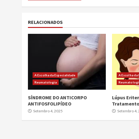
RELACIONADOS
A Escolha da Especialidade
A Escolha da
Reumatologia
Reumatolog
SÍNDROME DO ANTICORPO
Lúpus Erite
ANTIFOSFOLIPÍDEO
Tratament
Setembro 4, 2025
Setembro 4,