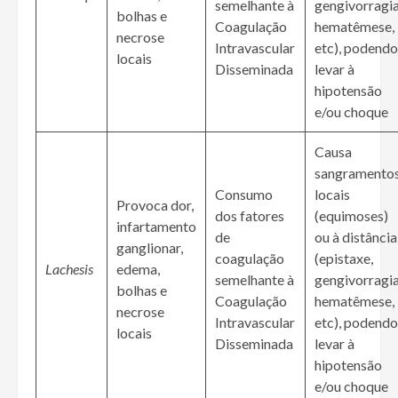
semelhante à
gengivorragia
bolhas e
Coagulação
hematêmese,
necrose
Intravascular
etc), podendo
locais
Disseminada
levar à
hipotensão
e/ou choque
Causa
sangramento
Consumo
locais
Provoca dor,
dos fatores
(equimoses)
infartamento
de
ou à distância
ganglionar,
coagulação
(epistaxe,
Lachesis
edema,
semelhante à
gengivorragia
bolhas e
Coagulação
hematêmese,
necrose
Intravascular
etc), podendo
locais
Disseminada
levar à
hipotensão
e/ou choque