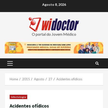
Skip
Agosto 8, 2026
to
content
O portal do Jovem Médico
Primary
Menu
Home
2015
Agosto
27
Acidentes ofídicos
Infectologia
Acidentes ofídicos