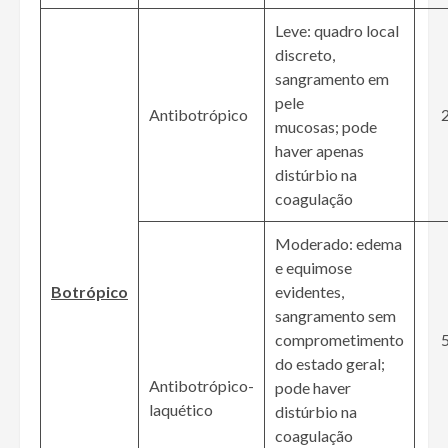
Leve: quadro local
discreto,
sangramento em
pele
Antibotrópico
2
mucosas; pode
haver apenas
distúrbio na
coagulação
Moderado: edema
e equimose
Botrópico
evidentes,
sangramento sem
comprometimento
5
do estado geral;
Antibotrópico-
pode haver
laquético
distúrbio na
coagulação