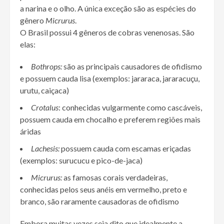
a narina e o olho. A única exceção são as espécies do
gênero
Micrurus
.
O Brasil possui 4 gêneros de cobras venenosas. São
elas:
Bothrops:
são as principais causadores de ofidismo
e possuem cauda lisa (exemplos: jararaca, jararacuçu,
urutu, caiçaca)
Crotalus
: conhecidas vulgarmente como cascáveis,
possuem cauda em chocalho e preferem regiões mais
áridas
Lachesis:
possuem cauda com escamas eriçadas
(exemplos: surucucu e pico-de-jaca)
Micrurus:
as famosas corais verdadeiras,
conhecidas pelos seus anéis em vermelho, preto e
branco, são raramente causadoras de ofidismo
Embora muitas vezes seja dito que idealmente a