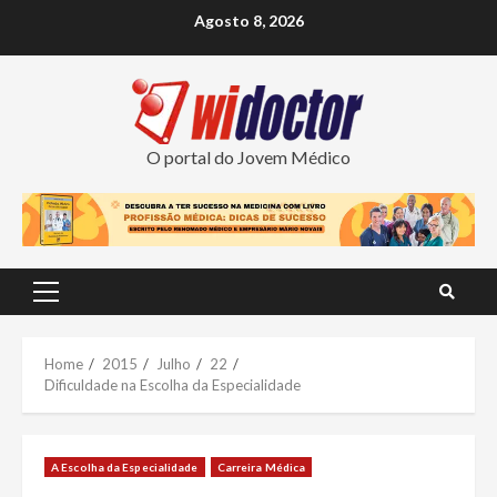
Skip
Agosto 8, 2026
to
content
O portal do Jovem Médico
Primary
Menu
Home
2015
Julho
22
Dificuldade na Escolha da Especialidade
A Escolha da Especialidade
Carreira Médica