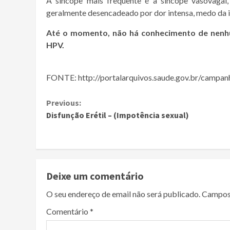
A síncope mais frequente é a síncope vasovagal
geralmente desencadeado por dor intensa, medo da 
Até o momento, não há conhecimento de nenhum
HPV.
FONTE: http://portalarquivos.saude.gov.br/campan
Continue
Previous:
Disfunção Erétil – (Impotência sexual)
Reading
Deixe um comentário
O seu endereço de email não será publicado.
Campos
Comentário
*