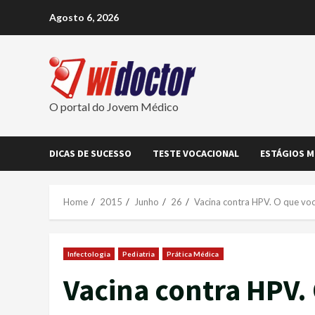
Skip
Agosto 6, 2026
to
content
O portal do Jovem Médico
DICAS DE SUCESSO
TESTE VOCACIONAL
ESTÁGIOS M
Home
2015
Junho
26
Vacina contra HPV. O que voc
Infectologia
Pediatria
Prática Médica
Vacina contra HPV.