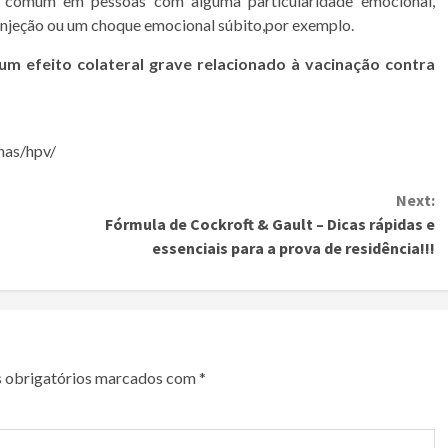
, comum em pessoas com alguma particularidade emocional,
injeção ou um choque emocional súbito,por exemplo.
 efeito colateral grave relacionado à vacinação contra
has/hpv/
Next:
Fórmula de Cockroft & Gault – Dicas rápidas e
essenciais para a prova de residência!!!
 obrigatórios marcados com
*