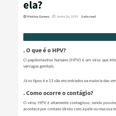
ela?
Vinícius Gomes
Junho 26, 2015
2 min read
. O que é o HPV?
O papilomavírus humano (HPV) é um vírus que infe
verrugas genitais.
Já os tipos 6 e 11 são encontrados na maioria das ver
. Como ocorre o contágio?
O vírus HPV é altamente contagioso, sendo possíve
acontece por contato direto com a pele ou mucosa i