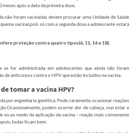
0 meses após a data da primeira dose.
nda não foram vacinadas devem procurar uma Unidade de Saúde
squema vacinal,pois só com a segunda dose a adolescente estará
nfere proteção contra quatro tipos(6, 11, 16 e 18).
a se for administrada em adolescentes que ainda não foram
ção de anticorpos contra o HPV que estão incluídos na vacina.
s de tomar a vacina HPV?
da por engenharia genética. Pode, raramente, ocasionar reações
ação.Ocasionalmente, podem ocorrer dor de cabeça, mal estar e
ade ou ao medo da aplicação da vacina – reação mais comumente
epois, todas ficam bem.