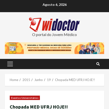
Skip
Agosto 6, 2026
to
content
O portal do Jovem Médico
Primary
Menu
Home
2015
Junho
19
Chopada MED UFRJ HOJE!!
Eventos Universitários
Chopada MED UFRJ HOJE!!