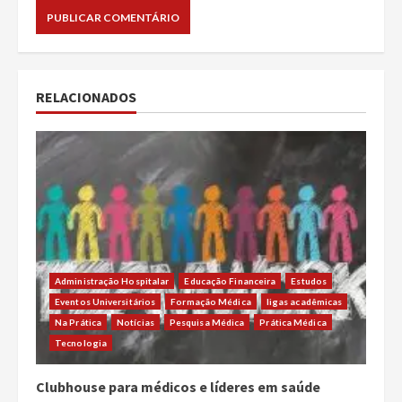
RELACIONADOS
Administração Hospitalar
Educação Financeira
Estudos
Eventos Universitários
Formação Médica
ligas acadêmicas
Na Prática
Notícias
Pesquisa Médica
Prática Médica
Tecnologia
Clubhouse para médicos e líderes em saúde