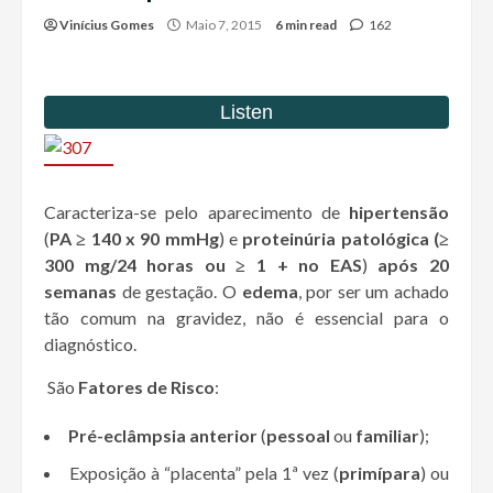
Vinícius Gomes
Maio 7, 2015
6 min read
162
Caracteriza-se pelo aparecimento de
hipertensão
(
PA ≥ 140 x 90 mmHg
) e
proteinúria patológica
(≥
300 mg/24 horas ou ≥ 1 + no EAS
)
após 20
semanas
de gestação. O
edema
, por ser um achado
tão comum na gravidez, não é essencial para o
diagnóstico.
São
Fatores de Risco
:
Pré-eclâmpsia anterior
(
pessoal
ou
familiar
);
Exposição à “placenta” pela 1ª vez (
primípara
) ou