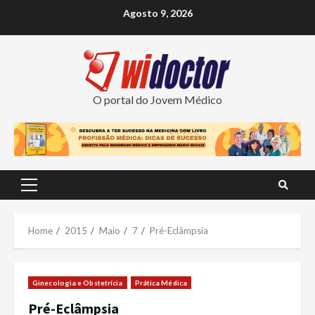
Skip
Agosto 9, 2026
to
content
O portal do Jovem Médico
Primary
Menu
Home
2015
Maio
7
Pré-Eclâmpsia
Ginecologia e Obstetrícia
Prática Médica
Pré-Eclâmpsia