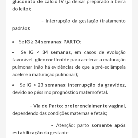
gluconato de cálcio IV
(já deixar preparado à beira
do leito);
– Interrupção da gestação (tratamento
padrão):
Se
IG ≥ 34 semanas
:
PARTO
;
Se
IG < 34 semanas
, em casos de evolução
favorável:
glicocorticoide
para acelerar a maturação
pulmonar (não há evidências de que a pré-eclâmpsia
acelere a maturação pulmonar);
Se
IG < 23 semanas
:
interrupção da gravidez
,
devido ao péssimo prognóstico maternofetal.
–
Via de Parto
:
preferencialmente vaginal
,
dependendo das condições maternas e fetais;
– Atenção: parto
somente após
estabilização
da gestante.