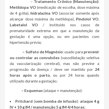
–
Tratamento Crônico (Manutenção):
Metildopa VO
(medicação de escolha, dose máxima
de 4 g/dia),
hidralazina VO
(associar somente após
alcançar dose máxima da metildopa),
Pindolol VO
,
Labetalol VO
/ instituído nos casos de
prematuridade extrema em que a manutenção da
gestação é uma opção, ou em pacientes com
hipertensão prévia;
– Sulfato de Magnésio
: usado para
prevenir
ou controlar as convulsões
(vasodilatação seletiva
da vascularização cerebral), mas não previne a
progressão da doença / deve ser mantido por
24
horas após o parto
, ou por 24 horas quando
utilizado durante a gestação;
– Esquemas
(ataque + manutenção):
Pritchard
(
sem bomba de infusão
):
ataque 4 g
IV + 10 g IM / manutenção 5 g IM 4/4 horas
;