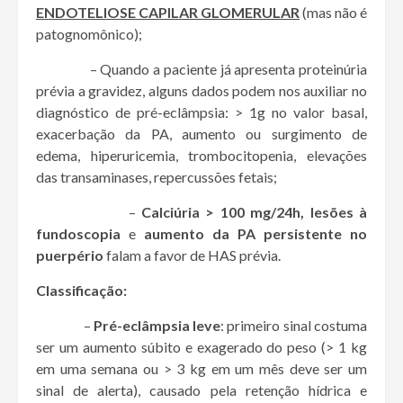
ENDOTELIOSE CAPILAR GLOMERULAR
(mas não é
patognomônico);
– Quando a paciente já apresenta proteinúria
prévia a gravidez, alguns dados podem nos auxiliar no
diagnóstico de pré-eclâmpsia: > 1g no valor basal,
exacerbação da PA, aumento ou surgimento de
edema, hiperuricemia, trombocitopenia, elevações
das transaminases, repercussões fetais;
–
Calciúria > 100 mg/24h, lesões à
fundoscopia
e
aumento da PA persistente no
puerpério
falam a favor de HAS prévia.
Classificação:
–
Pré-eclâmpsia leve
: primeiro sinal costuma
ser um aumento súbito e exagerado do peso (> 1 kg
em uma semana ou > 3 kg em um mês deve ser um
sinal de alerta), causado pela retenção hídrica e