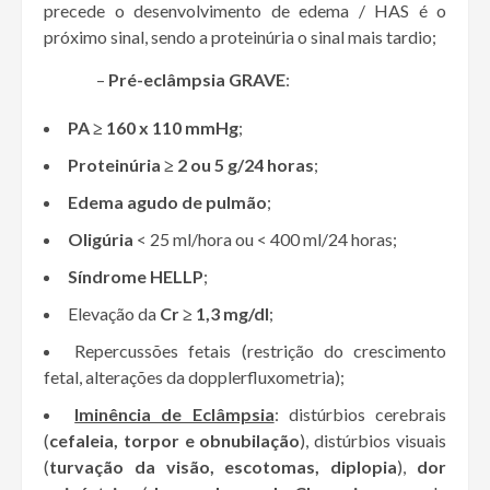
precede o desenvolvimento de edema / HAS é o
próximo sinal, sendo a proteinúria o sinal mais tardio;
–
Pré-eclâmpsia GRAVE
:
PA ≥ 160 x 110 mmHg
;
Proteinúria ≥ 2 ou 5 g/24 horas
;
Edema agudo de pulmão
;
Oligúria
< 25 ml/hora ou < 400 ml/24 horas;
Síndrome HELLP
;
Elevação da
Cr ≥ 1,3 mg/dl
;
Repercussões fetais (restrição do crescimento
fetal, alterações da dopplerfluxometria);
Iminência de Eclâmpsia
: distúrbios cerebrais
(
cefaleia, torpor e obnubilação
), distúrbios visuais
(
turvação da visão, escotomas, diplopia
),
dor