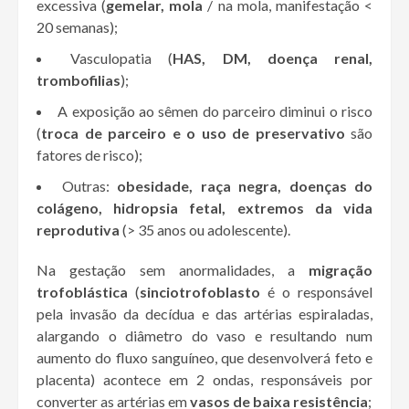
excessiva (
gemelar, mola
/ na mola, manifestação <
20 semanas);
Vasculopatia (
HAS, DM, doença renal,
trombofilias
);
A exposição ao sêmen do parceiro diminui o risco
(
troca de parceiro e o uso de preservativo
são
fatores de risco);
Outras:
obesidade, raça negra, doenças do
colágeno, hidropsia fetal, extremos da vida
reprodutiva
(> 35 anos ou adolescente).
Na gestação sem anormalidades, a
migração
trofoblástica
(
sinciotrofoblasto
é o responsável
pela invasão da decídua e das artérias espiraladas,
alargando o diâmetro do vaso e resultando num
aumento do fluxo sanguíneo, que desenvolverá feto e
placenta) acontece em 2 ondas, responsáveis por
converter as artérias em
vasos de baixa resistência
;