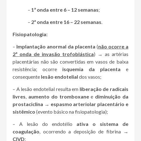
–
1ª onda entre 6 – 12 semanas
;
–
2ª onda entre 16 – 22 semanas
.
Fisiopatologia:
–
Implantação anormal da placenta
(
não ocorre a
2ª onda de invasão trofoblástica
)
→
as artérias
placentárias não são convertidas em vasos de baixa
resistência; ocorre
isquemia da placenta
e
consequente
lesão endotelial
dos vasos;
– A lesão endotelial resulta em
liberação de radicais
livres
,
aumento do tromboxane
e
diminuição da
prostaciclina
→
espasmo arteriolar placentário e
sistêmico
(evento básico na fisiopatologia);
– A lesão do endotélio
ativa o sistema de
coagulação
, ocorrendo a deposição de fibrina
→
CIVD
;