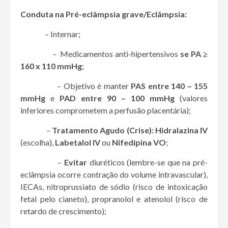
Conduta na Pré-eclâmpsia grave/Eclâmpsia:
– Internar;
– Medicamentos anti-hipertensivos
se PA ≥
160 x 110 mmHg
;
– Objetivo é manter
PAS entre 140 – 155
mmHg
e
PAD entre 90 – 100 mmHg
(valores
inferiores comprometem a perfusão placentária);
–
Tratamento Agudo (Crise):
Hidralazina IV
(escolha),
Labetalol IV
ou
Nifedipina VO
;
–
Evitar
diuréticos (lembre-se que na pré-
eclâmpsia ocorre contração do volume intravascular),
IECAs, nitroprussiato de sódio (risco de intoxicação
fetal pelo cianeto), propranolol e atenolol (risco de
retardo de crescimento);