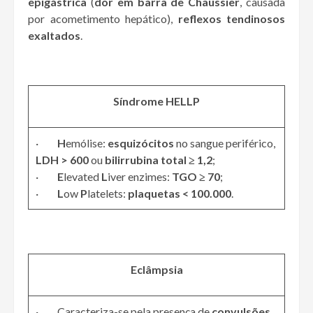
epigástrica
(
dor em barra de Chaussier
, causada
por acometimento hepático),
reflexos tendinosos
exaltados
.
Síndrome HELLP
·
H
emólise:
esquizócitos
no sangue periférico,
LDH > 600
ou
bilirrubina total ≥ 1,2
;
·
E
levated
L
iver enzimes:
TGO ≥ 70
;
·
L
ow
P
latelets:
plaquetas < 100.000
.
Eclâmpsia
· Caracteriza-se pela presença de
convulsões