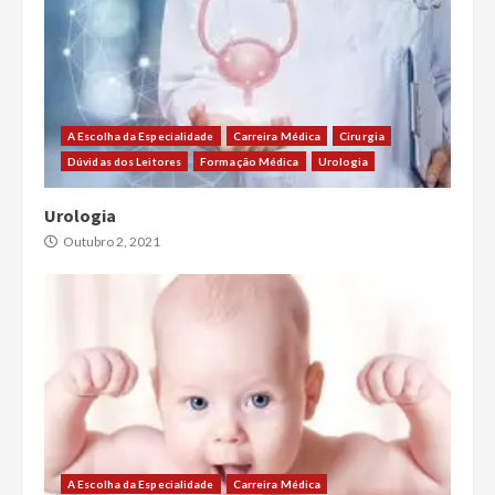
A Escolha da Especialidade
Carreira Médica
Cirurgia
Dúvidas dos Leitores
Formação Médica
Urologia
Urologia
Outubro 2, 2021
A Escolha da Especialidade
Carreira Médica