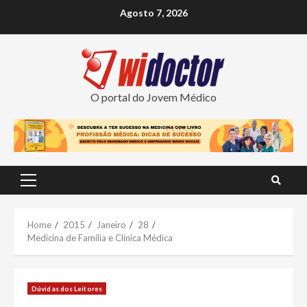
Skip
Agosto 7, 2026
to
content
O portal do Jovem Médico
Primary
Menu
Home
2015
Janeiro
28
Medicina de Família e Clínica Médica
Dúvidas dos Leitores