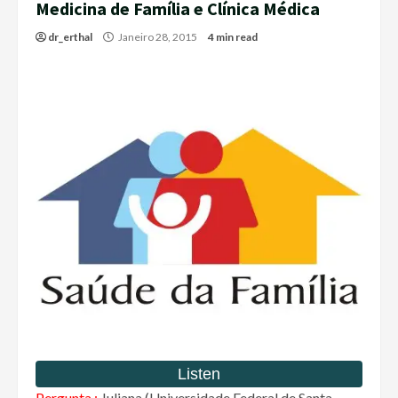
Medicina de Família e Clínica Médica
dr_erthal
Janeiro 28, 2015
4 min read
Pergunta :
Juliana (Universidade Federal de Santa