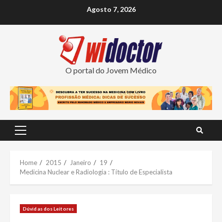
Skip
Agosto 7, 2026
to
content
O portal do Jovem Médico
Primary
Menu
Home
2015
Janeiro
19
Medicina Nuclear e Radiologia : Título de Especialista
Dúvidas dos Leitores