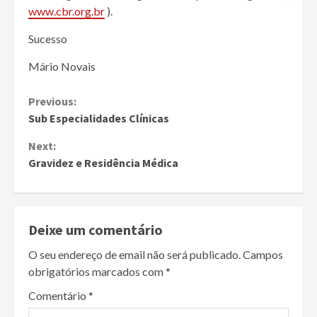
www.cbr.org.br
).
Sucesso
Mário Novais
Continue
Previous:
Sub Especialidades Clínicas
Reading
Next:
Gravidez e Residência Médica
Deixe um comentário
O seu endereço de email não será publicado.
Campos
obrigatórios marcados com
*
Comentário
*