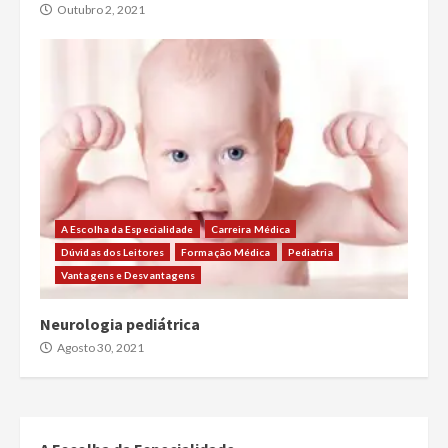
Outubro 2, 2021
A Escolha da Especialidade
Carreira Médica
Dúvidas dos Leitores
Formação Médica
Pediatria
Vantagens e Desvantagens
Neurologia pediátrica
Agosto 30, 2021