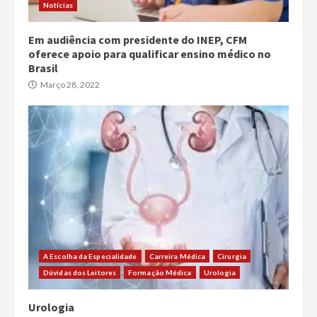
Notícias
Em audiência com presidente do INEP, CFM
oferece apoio para qualificar ensino médico no
Brasil
Março 28, 2022
A Escolha da Especialidade
Carreira Médica
Cirurgia
Dúvidas dos Leitores
Formação Médica
Urologia
Urologia