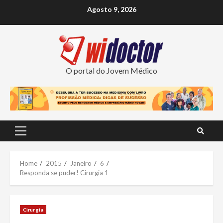
Skip
Agosto 9, 2026
to
content
O portal do Jovem Médico
Primary
Menu
Home
2015
Janeiro
6
Responda se puder! Cirurgia 1
Cirurgia