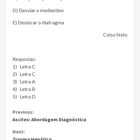
D) Desviar o mediastino
E) Deslocar o diafragma
Celso Neto
Respostas:
1) Letra C
2) Letra C
3) Letra A
4) Letra B
5) Letra D
Continue
Previous:
Ascites: Abordagem Diagnóstica
Reading
Next:
Trauma Hepático