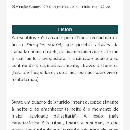
Vinícius Gomes
Dezembro 5, 2014
1 min read
26
A
escabiose
é causada pela fêmea fecundada do
ácaro
Sarcoptes scabiei
, que penetra através da
camada córnea da pele, escavando túneis na epiderme
e realizando a ovopostura. Transmissão ocorre pelo
contato direto e, mais raramente, através de fômites
(fora do hospedeiro, estes ácaros não sobrevivem
muito tempo).
Surge um quadro de
prurido intenso
, especialmente
à noite
e ao amanhecer (a noite é o momento de
maior atividade parasitária). A lesão mais
característica é o
túnel, linear e sinuoso,
e que
possui uma
pápula ou vesícula em uma de suas