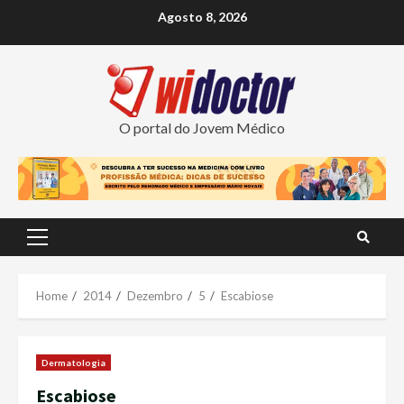
Skip
Agosto 8, 2026
to
content
O portal do Jovem Médico
Primary
Menu
Home
2014
Dezembro
5
Escabiose
Dermatologia
Escabiose