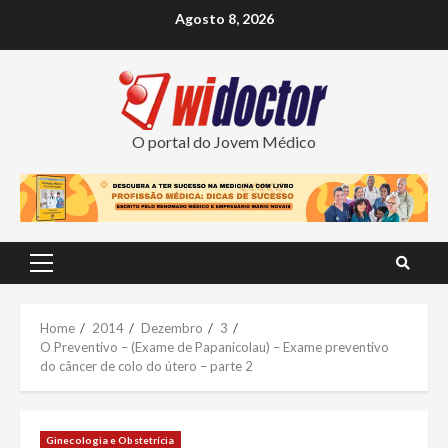
Skip
Agosto 8, 2026
to
content
O portal do Jovem Médico
Primary
Menu
Home
2014
Dezembro
3
O Preventivo – (Exame de Papanicolau) – Exame preventivo
do câncer de colo do útero – parte 2
Ginecologia e Obstetrícia