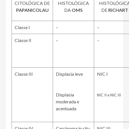
CITOLÓGICA DE
HISTOLÓGICA
HISTOLÓGIC
PAPANICOLAU
DA
OMS
DE
RICHART
Classe I
–
–
Classe II
–
–
Classe III
Displasia leve
NIC I
Displasia
NIC II e NIC III
moderada e
acentuada
Classe IV
Carcinoma in situ
NIC III