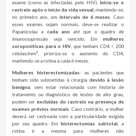
exame (como as infectadas pelo HIV).
Inicia-se o
rastreio após o início da vida sexual
, mantendo-se,
no primeiro ano, um
intervalo de 6 meses
. Caso
esses exames sejam normais, deve-se realizar o
Papanicolau a
cada ano
até que o quadro de
imunossupressão seja vencido. Em
mulheres
soropositivas para o HIV
, que tenham CD4 < 200
3
células/mm
, prioriza-se o aumento do CD4,
mantendo-se a rotina a cada 6 meses.
Mulheres histerectomizadas
: as pacientes que
tenham sido submetidas à cirurgia
devido à lesão
benigna
, sem estar relacionada com historia de
tratamento ou diagnóstico de lesões de alto grau,
podem ser
excluídas do rastreio na presença de
exames prévios normais
. Caso contrário, a mulher
deverá ser rastreada com a particularidade exigida
por seu quadro. Em
histerectomias subtotal
, a
rotina é a mesma para mulheres não