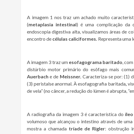
A imagem 1 nos traz um achado muito característ
(
metaplasia intestinal
) é uma complicação da do
endoscopia digestiva alta, visualizamos áreas de c
encontro de
células caliciformes.
Representa uma l
A imagem 3 traz um
esofagograma baritado
, com
distúrbio motor primário do esôfago mais com
Auerbach
e de
Meissner.
Caracteriza-se por: (1) d
(3) peristalse anormal. À esofagografia baritada
,
vi
de vela” (no câncer, a redução do lúmen é abrupta, “e
A radiografia da imagem 3 é característica do
íleo 
volumoso que alcançou o intestino através de uma 
mostra a chamada
tríade de Rigler
: obstrução in