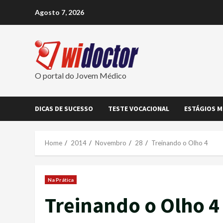
Skip
Agosto 7, 2026
to
content
O portal do Jovem Médico
DICAS DE SUCESSO
TESTE VOCACIONAL
ESTÁGIOS M
Home
2014
Novembro
28
Treinando o Olho 4
Na Prática
Treinando o Olho 4