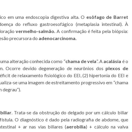
ico em uma endoscopia digestiva alta. O
esôfago de Barret
ença do refluxo gastroesofágico (metaplasia intestinal). À
oloração
vermelho-salmão.
A confirmação é feita pela biópsia:
esão precursora do
adenocarcinoma.
 uma alteração conhecida como “
chama de vela
”. A
acalásia
é o
um. Ocorre devido degeneração de neurônios dos
plexos de
éficit de relaxamento fisiológico do EEI, (2) hipertonia do EEI e
sualiza-se uma imagem de estreitamento progressivo em “chama
m degrau”).
biliar
. Trata-se da obstrução do delgado por um cálculo biliar
fístula. O diagnóstico é dado pela radiografia de abdome, que
testinal + ar nas vias biliares (
aerobilia
) + cálculo na valva