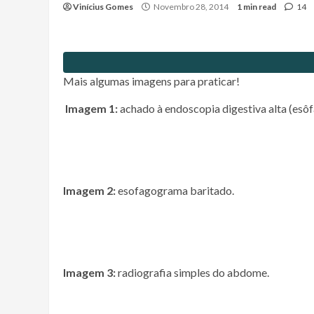
Vinícius Gomes
Novembro 28, 2014
1 min read
14
Mais algumas imagens para praticar!
Imagem 1:
achado à endoscopia digestiva alta (esôf
Imagem 2:
esofagograma baritado.
Imagem 3:
radiografia simples do abdome.