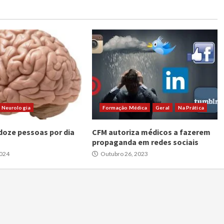
Neurologia
Formação Médica
Geral
Na Prática
oze pessoas por dia
CFM autoriza médicos a fazerem
propaganda em redes sociais
2024
Outubro 26, 2023