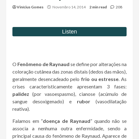
Vinícius Gomes
Novembro 14, 2014
2 min read
208
O
Fenômeno de Raynaud
se define por alterações na
coloração cutânea das zonas distais (dedos das mãos),
geralmente desencadeado pelo
frio ou estresse
. As
crises caracteristicamente apresentam 3 fases:
palidez
(por vasoespasmo), cianose (acúmulo de
sangue desoxigenado) e
rubor
(vasodilatação
reativa).
Falamos em “
doença de Raynaud
” quando não se
associa a nenhuma outra enfermidade, sendo a
principal causa do fenômeno de Raynaud. Aparece de