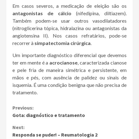
Em casos severos, a medicação de eleição são os
antagonistas de cálcio
(nifedipina, diltiazem).
Também podem-se usar outros vasodilatadores
(nitroglicerina tópica, hidralazina ou antagonistas da
angiotensina II). Nos casos refratários, pode-se
recorrer à
simpatectomia cirúrgica
.
Um importante diagnóstico diferencial que devemos
ter em mente é a
acrocianose
, caracterizada cianose
e pele fria de maneira simétrica e persistente, em
mãos e pés, com ausência de palidez ou sinais de
isquemia. É uma condição benigna que não precisa de
tratamento.
Continue
Previous:
Gota: diagnóstico e tratamento
Reading
Next:
Responda se puder! – Reumatologia 2