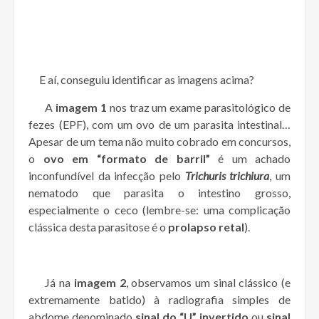
E aí, conseguiu identificar as imagens acima?
A
imagem 1
nos traz um exame parasitológico de
fezes (EPF), com um ovo de um parasita intestinal…
Apesar de um tema não muito cobrado em concursos,
o
ovo em “formato de barril”
é um achado
inconfundível da infecção pelo
Trichuris trichiura
, um
nematodo que parasita o intestino grosso,
especialmente o ceco (lembre-se: uma complicação
clássica desta parasitose é o
prolapso retal
).
Já na
imagem 2
, observamos um sinal clássico (e
extremamente batido) à radiografia simples de
abdome denominado
sinal do “U” invertido
ou
sinal