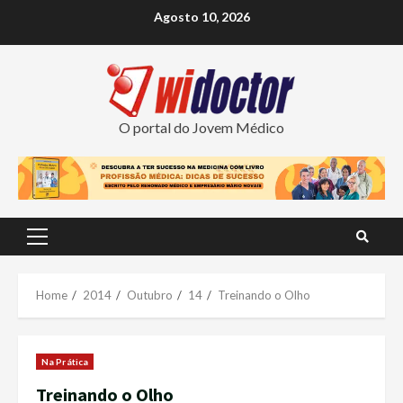
Skip
Agosto 10, 2026
to
content
O portal do Jovem Médico
Primary
Menu
Home
2014
Outubro
14
Treinando o Olho
Na Prática
Treinando o Olho