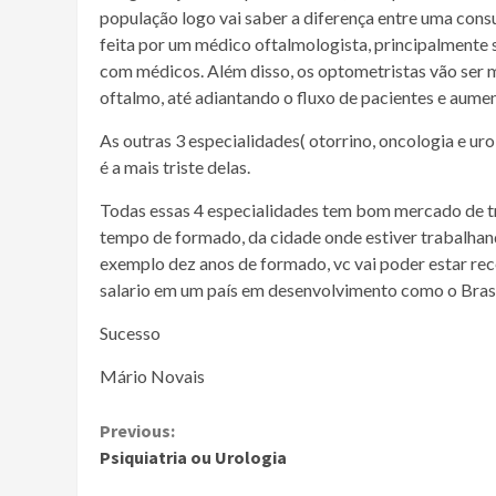
população logo vai saber a diferença entre uma consu
feita por um médico oftalmologista, principalmente s
com médicos. Além disso, os optometristas vão ser m
oftalmo, até adiantando o fluxo de pacientes e aume
As outras 3 especialidades( otorrino, oncologia e ur
é a mais triste delas.
Todas essas 4 especialidades tem bom mercado de t
tempo de formado, da cidade onde estiver trabalhan
exemplo dez anos de formado, vc vai poder estar re
salario em um país em desenvolvimento como o Brasi
Sucesso
Mário Novais
Continue
Previous:
Psiquiatria ou Urologia
Reading