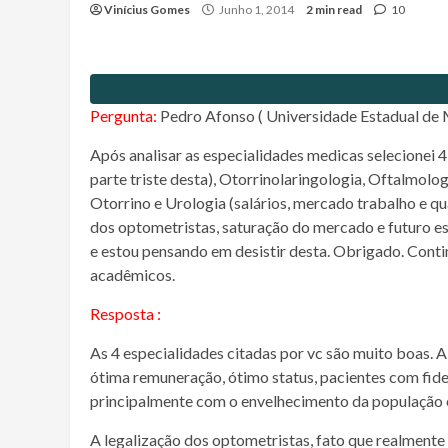
Vinícius Gomes
Junho 1, 2014
2 min read
10
Pergunta:
Pedro Afonso ( Universidade Estadual de 
Após analisar as especialidades medicas selecionei
parte triste desta), Otorrinolaringologia, Oftalmolo
Otorrino e Urologia (salários, mercado trabalho e q
dos optometristas, saturação do mercado e futuro e
e estou pensando em desistir desta. Obrigado. Conti
acadêmicos.
Resposta :
As 4 especialidades citadas por vc são muito boas. A
ótima remuneração, ótimo status, pacientes com fide
principalmente com o envelhecimento da população e 
A legalização dos optometristas, fato que realmente v