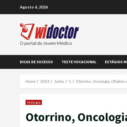
Skip
Agosto 6, 2026
to
content
O portal do Jovem Médico
DICAS DE SUCESSO
TESTE VOCACIONAL
ESTÁGIOS M
Home
2014
Junho
1
Otorrino, Oncologia, Oftalmo 
Urologia
Otorrino, Oncologi