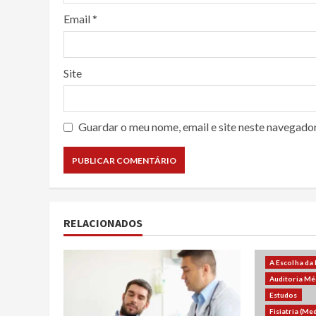
Email
*
Site
Guardar o meu nome, email e site neste navegado
RELACIONADOS
A Escolha da
Auditoria Mé
Estudos
Fisiatria (Me