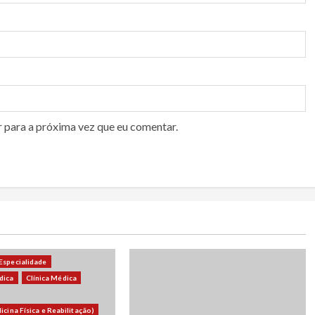
r para a próxima vez que eu comentar.
 Especialidade
dica
Clínica Médica
dicina Física e Reabilitação)