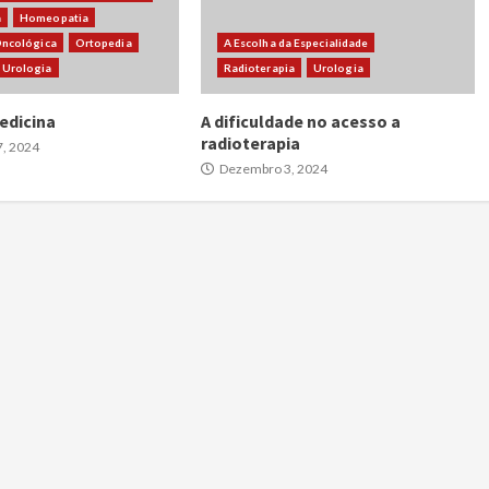
a
Homeopatia
ncológica
Ortopedia
A Escolha da Especialidade
Urologia
Radioterapia
Urologia
edicina
A dificuldade no acesso a
radioterapia
, 2024
Dezembro 3, 2024