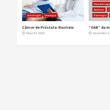
Hematologi
Notícias
O
Oncologia
Urologia
Patologia
Câncer de Próstata: Rastreio
“OAB” da m
Maio 31, 2025
Dezembro 17