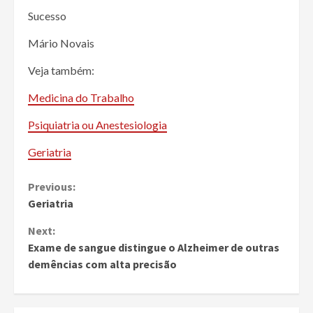
Sucesso
Mário Novais
Veja também:
Medicina do Trabalho
Psiquiatria ou Anestesiologia
Geriatria
Continue
Previous:
Geriatria
Reading
Next:
Exame de sangue distingue o Alzheimer de outras
demências com alta precisão