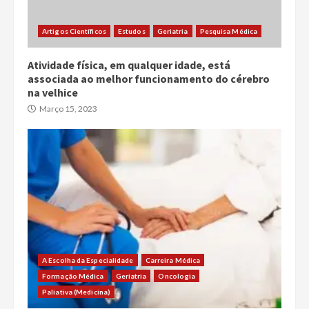
Artigos Científicos
Estudos
Geriatria
Pesquisa Médica
Atividade física, em qualquer idade, está
associada ao melhor funcionamento do cérebro
na velhice
Março 15, 2023
A Escolha da Especialidade
Carreira Médica
Formação Médica
Geriatria
Oncologia
Paliativa (Medicina)