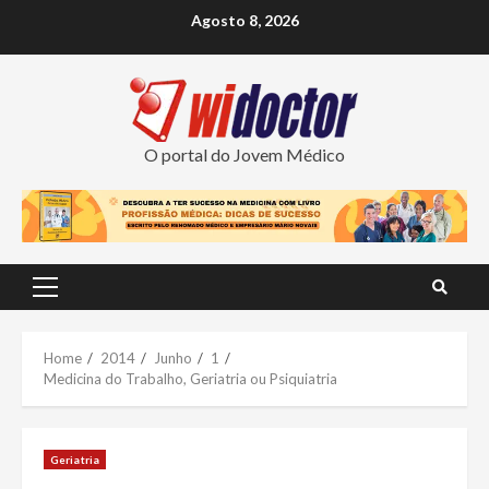
Skip
Agosto 8, 2026
to
content
O portal do Jovem Médico
Primary
Menu
Home
2014
Junho
1
Medicina do Trabalho, Geriatria ou Psiquiatria
Geriatria