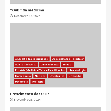
“OAB” da medicina
Dezembro 17, 2024
A Escolha da Especialidade
Administração Hospitalar
Auditoria Médica
Clínica Médica
Estudos
Fisiatria (Medicina Física e Reabilitação)
Hematologia
Homeopatia
Notícias
Oncológica
Ortopedia
Patologia
Urologia
Crescimento das UTIs
Novembro 23, 2024