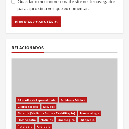
Guardar o meu nome, email e site neste navegador
para a próxima vez que eu comentar.
RELACIONADOS
A Escolha da Especialidade
Auditoria Médica
Clínica Médica
Estudos
Fisiatria (Medicina Física e Reabilitação)
Hematologia
Homeopatia
Notícias
Oncológica
Ortopedia
Patologia
Urologia