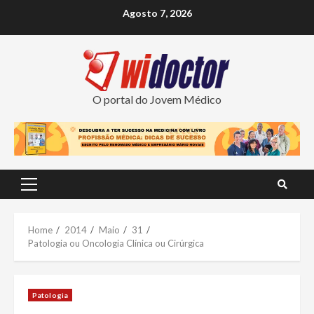
Skip
Agosto 7, 2026
to
content
O portal do Jovem Médico
Primary
Menu
Home
2014
Maio
31
Patologia ou Oncologia Clínica ou Cirúrgica
Patologia