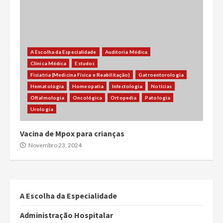
A Escolha da Especialidade
Auditoria Médica
Clínica Médica
Estudos
Fisiatria (Medicina Física e Reabilitação)
Gatroentorologia
Hematologia
Homeopatia
Infectologia
Notícias
Oftalmologia
Oncológica
Ortopedia
Patologia
Urologia
Vacina de Mpox para crianças
Novembro 23, 2024
A Escolha da Especialidade
Administração Hospitalar