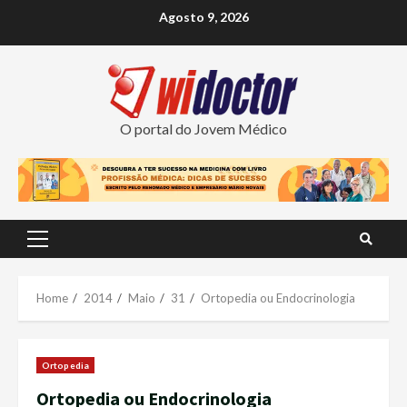
Skip
Agosto 9, 2026
to
content
O portal do Jovem Médico
Primary
Menu
Home
2014
Maio
31
Ortopedia ou Endocrinologia
Ortopedia
Ortopedia ou Endocrinologia