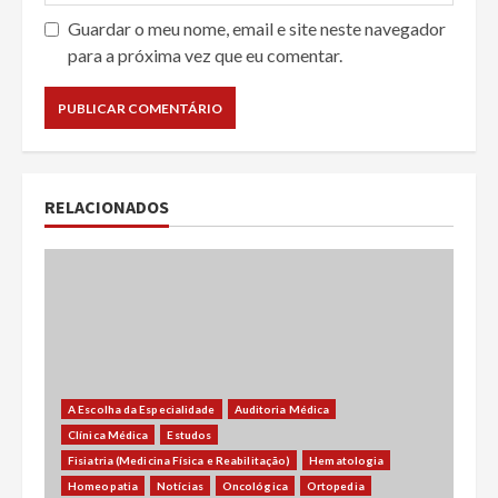
Guardar o meu nome, email e site neste navegador
para a próxima vez que eu comentar.
RELACIONADOS
A Escolha da Especialidade
Auditoria Médica
Clínica Médica
Estudos
Fisiatria (Medicina Física e Reabilitação)
Hematologia
Homeopatia
Notícias
Oncológica
Ortopedia