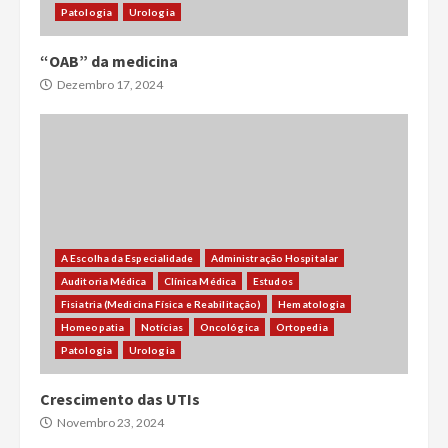
Patologia
Urologia
“OAB” da medicina
Dezembro 17, 2024
A Escolha da Especialidade
Administração Hospitalar
Auditoria Médica
Clínica Médica
Estudos
Fisiatria (Medicina Física e Reabilitação)
Hematologia
Homeopatia
Notícias
Oncológica
Ortopedia
Patologia
Urologia
Crescimento das UTIs
Novembro 23, 2024