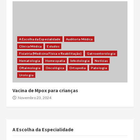
A Escolha da Especialidade
Auditoria Médica
Clínica Médica
Estudos
Fisiatria (Medicina Física e Reabilitação)
Gatroentorologia
Hematologia
Homeopatia
Infectologia
Notícias
Oftalmologia
Oncológica
Ortopedia
Patologia
Urologia
Vacina de Mpox para crianças
Novembro 23, 2024
A Escolha da Especialidade