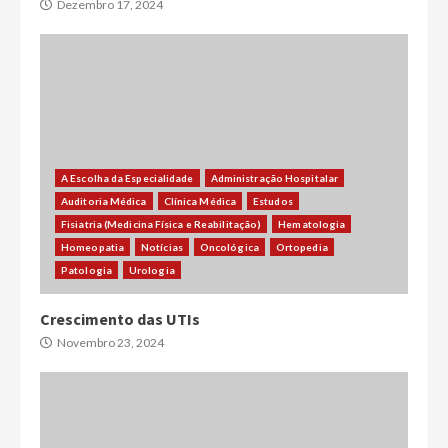
Dezembro 17, 2024
A Escolha da Especialidade
Administração Hospitalar
Auditoria Médica
Clínica Médica
Estudos
Fisiatria (Medicina Física e Reabilitação)
Hematologia
Homeopatia
Notícias
Oncológica
Ortopedia
Patologia
Urologia
Crescimento das UTIs
Novembro 23, 2024