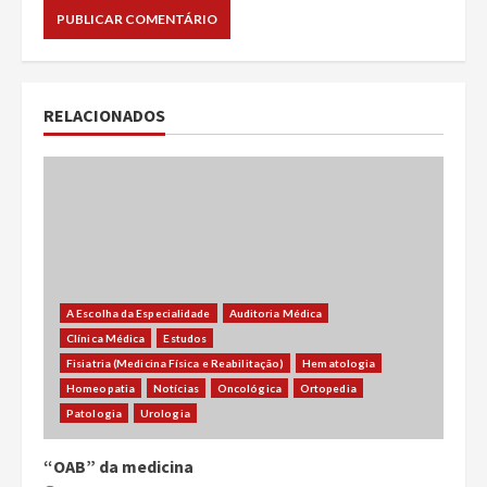
RELACIONADOS
A Escolha da Especialidade
Auditoria Médica
Clínica Médica
Estudos
Fisiatria (Medicina Física e Reabilitação)
Hematologia
Homeopatia
Notícias
Oncológica
Ortopedia
Patologia
Urologia
“OAB” da medicina