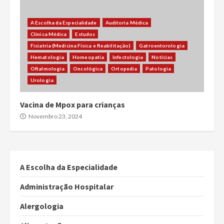
A Escolha da Especialidade
Auditoria Médica
Clínica Médica
Estudos
Fisiatria (Medicina Física e Reabilitação)
Gatroentorologia
Hematologia
Homeopatia
Infectologia
Notícias
Oftalmologia
Oncológica
Ortopedia
Patologia
Urologia
Vacina de Mpox para crianças
Novembro 23, 2024
A Escolha da Especialidade
Administração Hospitalar
Alergologia