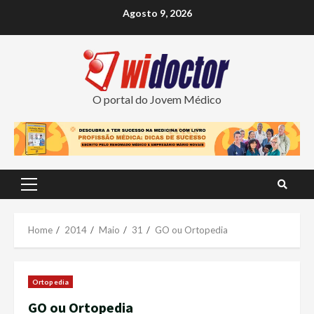
Skip
Agosto 9, 2026
to
content
O portal do Jovem Médico
Primary
Menu
Home
2014
Maio
31
GO ou Ortopedia
Ortopedia
GO ou Ortopedia