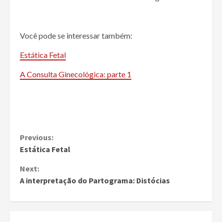
Você pode se interessar também:
Estática Fetal
A Consulta Ginecológica: parte 1
Continue
Previous:
Estática Fetal
Reading
Next:
A interpretação do Partograma: Distócias