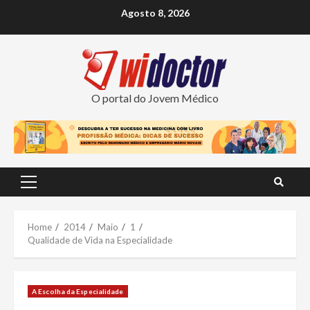
Skip
Agosto 8, 2026
to
content
O portal do Jovem Médico
Primary
Menu
Home
2014
Maio
1
Qualidade de Vida na Especialidade
A Escolha da Especialidade