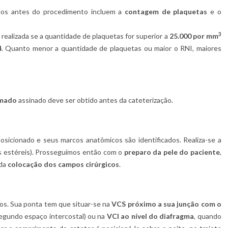
 antes do procedimento incluem a
contagem de plaquetas
e o
3
 realizada se a quantidade de plaquetas for superior a
25.000 por mm
4
. Quanto menor a quantidade de plaquetas ou maior o RNI, maiores
rmado
assinado deve ser obtido antes da cateterização.
icionado e seus marcos anatômicos são identificados. Realiza-se a
s estéreis). Prosseguimos então com o
preparo da pele do paciente
,
 da
colocação dos campos cirúrgicos
.
os. Sua ponta tem que situar-se na
VCS próximo a sua junção com o
gundo espaço intercostal) ou na
VCI ao nível do diafragma
, quando