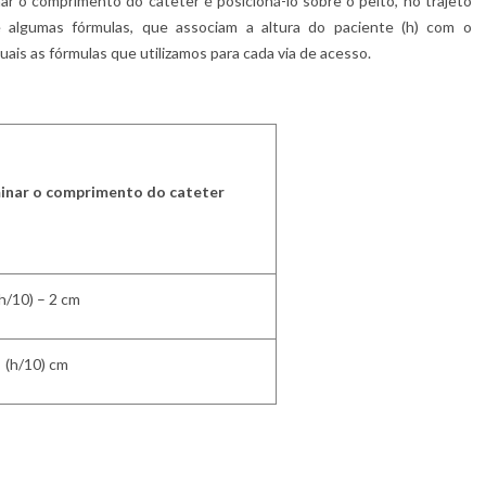
mar o comprimento do cateter é posicioná-lo sobre o peito, no trajeto
 algumas fórmulas, que associam a altura do paciente (h) com o
ais as fórmulas que utilizamos para cada via de acesso.
inar o comprimento do cateter
h/10) – 2 cm
(h/10) cm