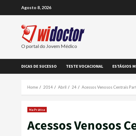
Skip
Agosto 8, 2026
to
content
O portal do Jovem Médico
DICAS DE SUCESSO
TESTE VOCACIONAL
ESTÁGIOS M
Home
2014
Abril
24
Acessos Venosos Centrais Part
Na Prática
Acessos Venosos Ce