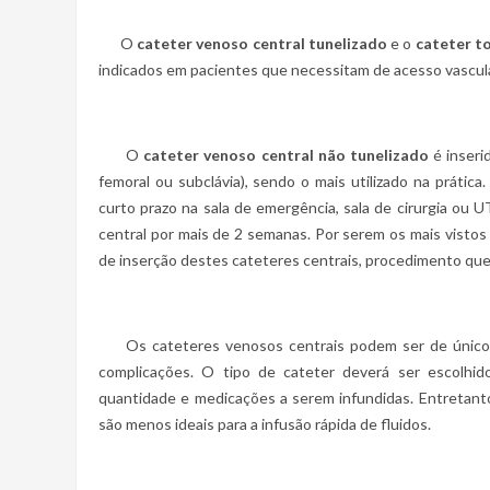
O
cateter venoso central tunelizado
e o
cateter t
indicados em pacientes que necessitam de acesso vascul
O
cateter venoso central não tunelizado
é inseri
femoral ou subclávia), sendo o mais utilizado na prátic
curto prazo na sala de emergência, sala de cirurgia ou
central por mais de 2 semanas. Por serem os mais vistos
de inserção destes cateteres centrais, procedimento qu
Os cateteres venosos centrais podem ser de único ou
complicações. O tipo de cateter deverá ser escolhid
quantidade e medicações a serem infundidas. Entretanto
são menos ideais para a infusão rápida de fluidos.