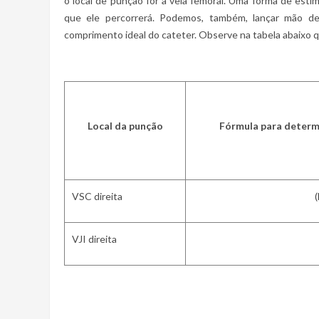
o local de punção for a veia femoral. Uma forma de esti
que ele percorrerá. Podemos, também, lançar mão de
comprimento ideal do cateter. Observe na tabela abaixo qu
Local da punção
Fórmula para determ
VSC direita
(
VJI direita