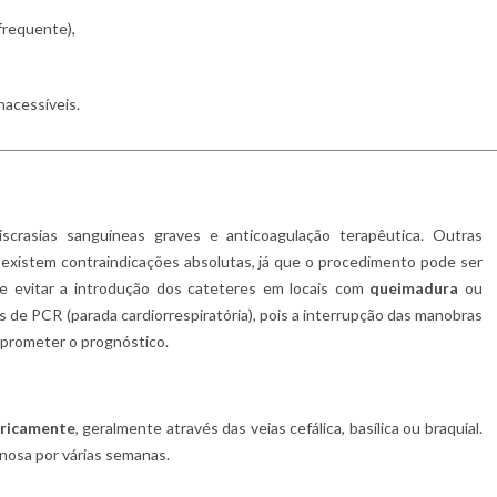
frequente),
nacessíveis.
iscrasias sanguíneas graves e anticoagulação terapêutica. Outras
 existem contraindicações absolutas, já que o procedimento pode ser
-se evitar a introdução dos cateteres em locais com
queimadura
ou
s de PCR (parada cardiorrespiratória), pois a interrupção das manobras
prometer o prognóstico.
ericamente
, geralmente através das veias cefálica, basílica ou braquial.
nosa por várias semanas.