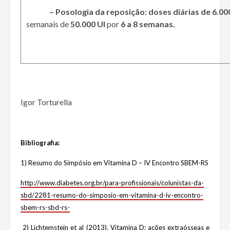
– Posologia da reposição:
doses diárias de 6.00
semanais de
50.000 UI
por
6 a 8 semanas.
Igor Torturella
Bibliografia:
1) Resumo do Simpósio em Vitamina D – IV Encontro SBEM-RS
http://www.diabetes.org.br/para-profissionais/colunistas-da-
sbd/2281-resumo-do-simposio-em-vitamina-d-iv-encontro-
sbem-rs-sbd-rs-
2) Lichtemstein et al (2013). Vitamina D: ações extraósseas e