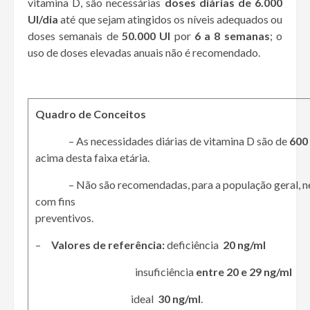
vitamina D, são necessárias
doses diárias de 6.000
UI/dia
até que sejam atingidos os níveis adequados ou
doses semanais de
50.000 UI
por
6 a 8 semanas
; o
uso de doses elevadas anuais não é recomendado.
Quadro de Conceitos
– As necessidades diárias de vitamina D são de
600 
acima desta faixa etária.
– Não são recomendadas, para a população geral, nem 
com fins
preventivos.
–
Valores de referência:
deficiência
20 ng/ml
insuficiência
entre 20 e 29 ng/ml
ideal
30 ng/ml
.