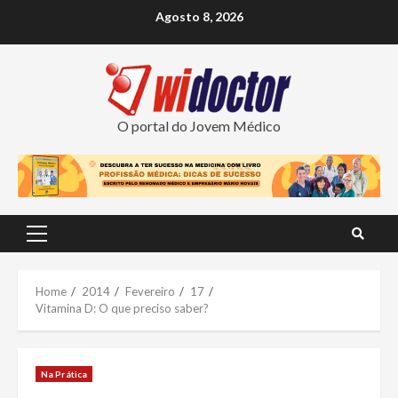
Skip
Agosto 8, 2026
to
content
O portal do Jovem Médico
Primary
Menu
Home
2014
Fevereiro
17
Vitamina D: O que preciso saber?
Na Prática