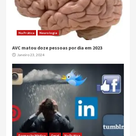
Na Prática
Neurologia
AVC matou doze pessoas por dia em 2023
Janeiro 23, 2024
Formação Médica
Geral
Na Prática