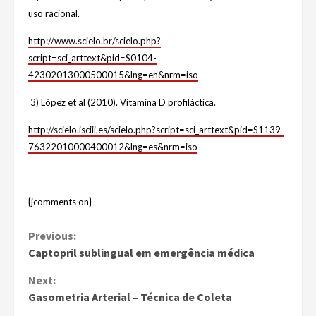
uso racional.
http://www.scielo.br/scielo.php?
script=sci_arttext&pid=S0104-
42302013000500015&lng=en&nrm=iso
3) López et al (2010). Vitamina D profiláctica.
http://scielo.isciii.es/scielo.php?script=sci_arttext&pid=S1139-
76322010000400012&lng=es&nrm=iso
{jcomments on}
Continue
Previous:
Captopril sublingual em emergência médica
Reading
Next:
Gasometria Arterial – Técnica de Coleta