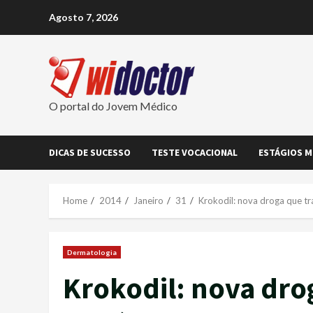
Skip
Agosto 7, 2026
to
content
O portal do Jovem Médico
DICAS DE SUCESSO
TESTE VOCACIONAL
ESTÁGIOS M
Home
2014
Janeiro
31
Krokodil: nova droga que t
Dermatologia
Krokodil: nova dro