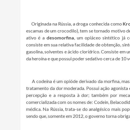
Originada na Rússia, a droga conhecida como
Kro
escamas de um crocodilo), tem se tornado motivo de
ativo é a
desomorfina
, um opiáceo sintético já
consiste em sua relativa facilidade de obtenção, sint
gasolina, solventes e ácido clorídrico. Consiste em
da heroína e que possui poder sedativo cerca de 10 v
A codeína é um opióde derivado da morfina, mas d
tratamento da dor moderada. Possui ação agonista e
percepção e a resposta à dor; também por mecani
comercializada com os nomes de: Codein, Belacodid
médica. Na Rússia, trata-se do analgésico mais pop
sendo que, somente em 2012, o governo torna obriga