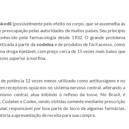
kodil
(possivelmente pelo efeito no corpo, que se assemelha às
 preocupação pelas autoridades de muitos países. Seu princípio
 conhecido pela farmacologia desde 1932. O grande problema
etizada a partir da
codeína
e de produtos de fácil acesso, como
 uma droga injetável, com preço cerca de 15 vezes mais baixo que
ezes superior à morfina.
e potência 12 vezes menor, utilizado como antitussígeno e no
m receptores opiáceos no sistema nervoso central, alterando a
smo central, atua inibindo o reflexo da tosse. No Brasil, é
, Codaten e Codex, sendo obtidas somente mediante prescrição
ular, responsável por boa parte do lucro de algumas farmácias,
tória a apresentação de receita para sua compra.