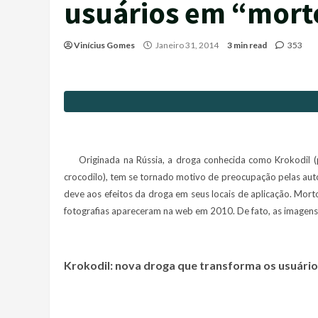
usuários em “mort
Vinícius Gomes
Janeiro 31, 2014
3 min read
353
Originada na Rússia, a droga conhecida como Krokodil (p
crocodilo), tem se tornado motivo de preocupação pelas aut
deve aos efeitos da droga em seus locais de aplicação. Mort
fotografias apareceram na web em 2010. De fato, as imagens
Kr
okodil: nova droga que transforma os usuári