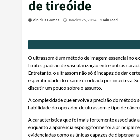
de tireóide
Vinícius Gomes
Janeiro 25, 2014
2 min read
O ultrassom é um método de imagem essencial no ex
limites, padrão de vascularização entre outras caract
Entretanto, o ultrassom não só é incapaz de dar cert
especificidade do exame é rodeada por incerteza. Se
discutir um pouco sobre o assunto.
A complexidade que envolve a precisão do método se 
habilidade do operador de ultrassom e tipo de câncer 
A característica que foi mais fortemente associada a
enquanto a aparência espongiforme foi a principal re
evidenciadas como as únicas capazes de dispensar a 