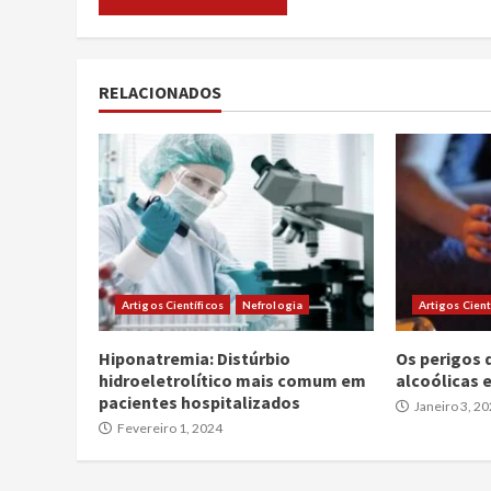
RELACIONADOS
Artigos Científicos
Nefrologia
Artigos Cient
Hiponatremia: Distúrbio
Os perigos 
hidroeletrolítico mais comum em
alcoólicas
pacientes hospitalizados
Janeiro 3, 2
Fevereiro 1, 2024