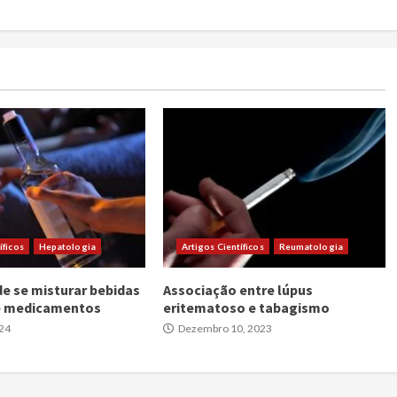
íficos
Hepatologia
Artigos Científicos
Reumatologia
de se misturar bebidas
Associação entre lúpus
 e medicamentos
eritematoso e tabagismo
024
Dezembro 10, 2023