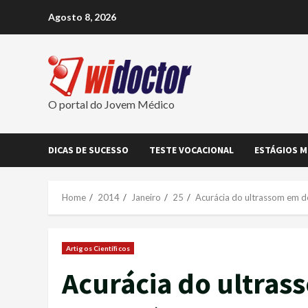
Skip
Agosto 8, 2026
to
content
O portal do Jovem Médico
DICAS DE SUCESSO
TESTE VOCACIONAL
ESTÁGIOS M
Home
2014
Janeiro
25
Acurácia do ultrassom em de
Artigos Científicos
Acurácia do ultras