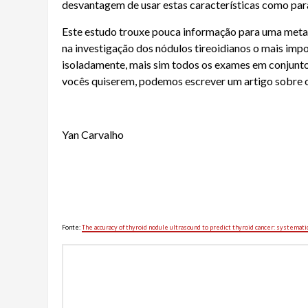
desvantagem de usar estas características como par
Este estudo trouxe pouca informação para uma meta-
na investigação dos nódulos tireoidianos o mais imp
isoladamente
, mais sim todos os exames em conjunt
vocês quiserem, podemos escrever um artigo sobre o
Yan Carvalho
Fonte:
The accuracy of thyroid nodule ultrasound to predict thyroid cancer: systemat