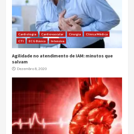
Cardiologia
Cardiovascular
Cirurgia
Clínica Médica
CTI
ECG Básico
Intensiva
Agilidade no atendimento de IAM: minutos que
salvam
Dezembro 8, 2020