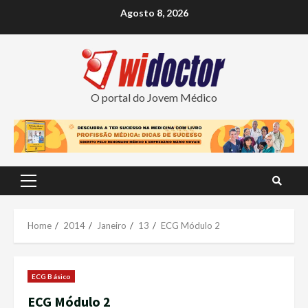
Skip
Agosto 8, 2026
to
content
O portal do Jovem Médico
Primary
Menu
Home
2014
Janeiro
13
ECG Módulo 2
ECG Básico
ECG Módulo 2