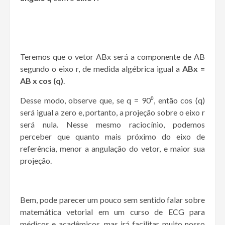
Teremos que o vetor ABx será a componente de AB
segundo o eixo r, de medida algébrica igual a
ABx =
AB x cos (q)
.
Desse modo, observe que, se q = 90⁰, então cos (q)
será igual a zero e, portanto, a projeção sobre o eixo r
será nula. Nesse mesmo raciocínio, podemos
perceber que quanto mais próximo do eixo de
referência, menor a angulação do vetor, e maior sua
projeção.
Bem, pode parecer um pouco sem sentido falar sobre
matemática vetorial em um curso de ECG para
médicos e acadêmicos, mas irá facilitar muito nosso