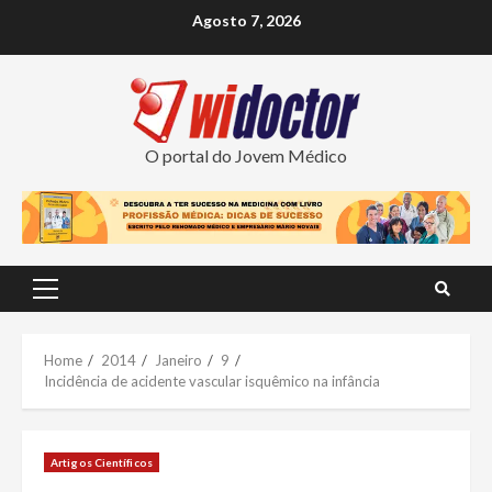
Skip
Agosto 7, 2026
to
content
O portal do Jovem Médico
Primary
Menu
Home
2014
Janeiro
9
Incidência de acidente vascular isquêmico na infância
Artigos Científicos