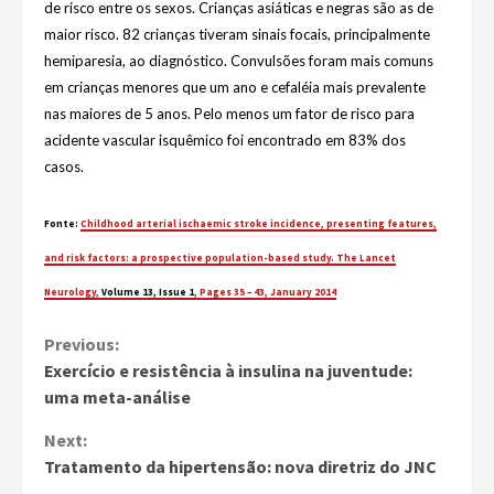
de risco entre os sexos. Crianças asiáticas e negras são as de
maior risco. 82 crianças tiveram sinais focais, principalmente
hemiparesia, ao diagnóstico. Convulsões foram mais comuns
em crianças menores que um ano e cefaléia mais prevalente
nas maiores de 5 anos. Pelo menos um fator de risco para
acidente vascular isquêmico foi encontrado em 83% dos
casos.
Fonte:
Childhood arterial ischaemic stroke incidence, presenting features,
and risk factors: a prospective population-based study. The Lancet
Neurology,
Volume 13, Issue 1
, Pages 35 – 43, January 2014
Continue
Previous:
Exercício e resistência à insulina na juventude:
Reading
uma meta-análise
Next:
Tratamento da hipertensão: nova diretriz do JNC