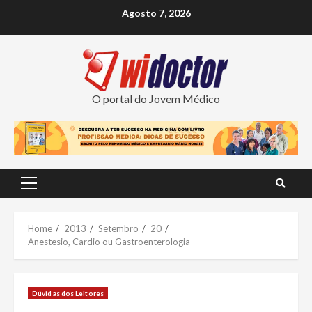
Skip
Agosto 7, 2026
to
content
O portal do Jovem Médico
Primary
Menu
Home
2013
Setembro
20
Anestesio, Cardio ou Gastroenterologia
Dúvidas dos Leitores