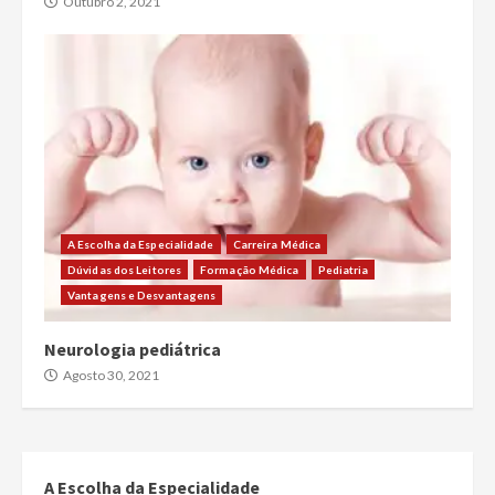
Outubro 2, 2021
A Escolha da Especialidade
Carreira Médica
Dúvidas dos Leitores
Formação Médica
Pediatria
Vantagens e Desvantagens
Neurologia pediátrica
Agosto 30, 2021
A Escolha da Especialidade