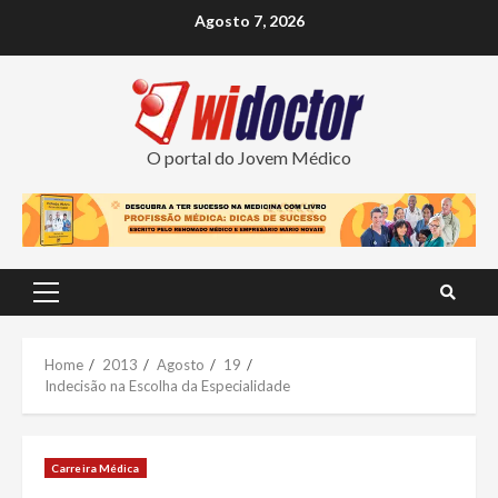
Skip
Agosto 7, 2026
to
content
O portal do Jovem Médico
Primary
Menu
Home
2013
Agosto
19
Indecisão na Escolha da Especialidade
Carreira Médica