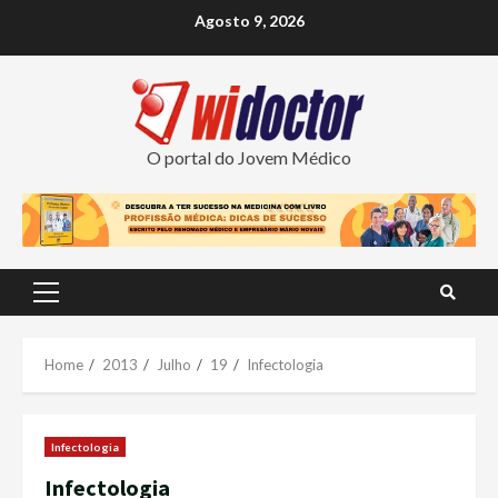
Skip
Agosto 9, 2026
to
content
O portal do Jovem Médico
Primary
Menu
Home
2013
Julho
19
Infectologia
Infectologia
Infectologia