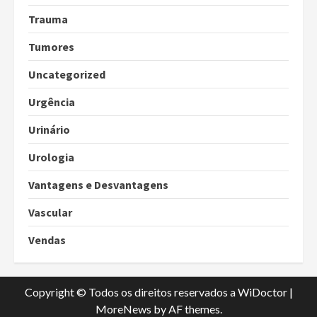
Trauma
Tumores
Uncategorized
Urgência
Urinário
Urologia
Vantagens e Desvantagens
Vascular
Vendas
Copyright © Todos os direitos reservados a WiDoctor
|
MoreNews
by AF themes.