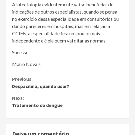
A infectologia evidentemente vai se beneficiar de
indicações de outros especialistas, quando se pensa
no exercício dessa especialidade em consultórios ou
dando pareceres em hospitais, mas em relação a
CCIHs, a especialidade fica um pouco mais
independente e é ela quem vai ditar as normas.
Sucesso
Mário Novais
Continue
Previous:
Despacilina, quando usar?
Reading
Next:
Tratamento da dengue
Deixe um comentário