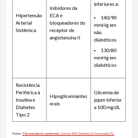
inferiores a:
Inibidores da
Hipertensão
ECA e
140/90
Arterial
bloqueadores do
mmHg em
Sistêmica
receptor de
não
angiotensina II
diabéticos
130/80
mmHg em
diabéticos
Resistência
Periférica à
Glicemia de
Hipoglicemiantes
Insulina e
jejum inferior
orais
Diabetes
a 100 mg/dL
Tipo 2
Fonte:
The
metabolic
syndrome
.
Cornier MA, Dabelea D, Hernandez TL,