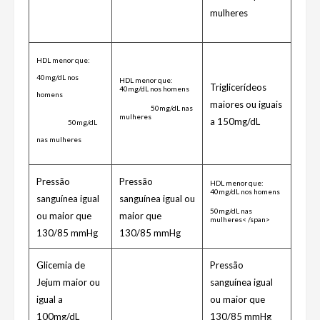
mulheres
HDL menor que:
40mg/dL nos
HDL menor que:
Triglicerídeos
40mg/dL nos homens
homens
maiores ou iguais
50mg/dL nas
mulheres
a 150mg/dL
50mg/dL
nas mulheres
Pressão
Pressão
HDL menor que:
40mg/dL nos homens
sanguínea igual
sanguínea igual ou
50mg/dL nas
ou maior que
maior que
mulheres
< /span>
130/85 mmHg
130/85 mmHg
Glicemia de
Pressão
Jejum maior ou
sanguínea igual
igual a
ou maior que
100mg/dL
130/85 mmHg