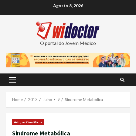
Skip
Agosto 8, 2026
to
content
O portal do Jovem Médico
Primary
Menu
Home
2013
Julho
9
Síndrome Metabólica
Artigos Científicos
Síndrome Metabólica