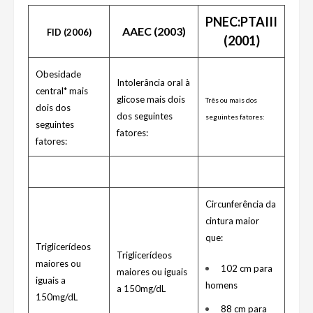
PNEC:PTAIII
AAEC (2003)
FID (2006)
(2001)
Obesidade
Intolerância oral à
central* mais
glicose mais dois
Três ou mais dos
dois dos
dos seguintes
seguintes fatores:
seguintes
fatores:
fatores:
Circunferência da
cintura maior
que:
Triglicerídeos
Triglicerídeos
maiores ou
102 cm para
maiores ou iguais
iguais a
homens
a 150mg/dL
150mg/dL
88 cm para