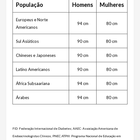
População
Homens
Mulheres
Europeus e Norte
94 cm
80 cm
Americanos
Sul Asiáticos
90 cm
80 cm
Chineses e Japoneses
90 cm
80 cm
Latino Americanos
90 cm
80 cm
África Subsaariana
94 cm
80 cm
Árabes
94 cm
80 cm
FID: Federação Internacional de Diabetes; AAEC: Associação Americana de
Endoocrinologistas Clínicos; PNEC:ATPIII: Programa Nacional de Educação em