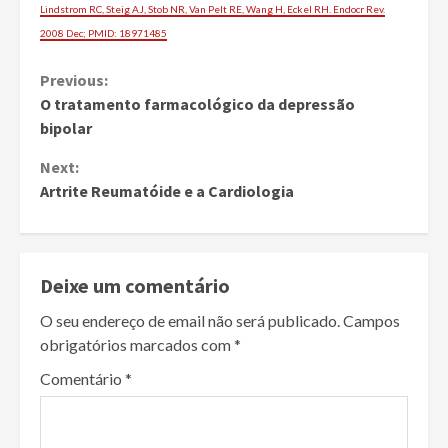
Lindstrom RC, Steig AJ, Stob NR, Van Pelt RE, Wang H, Eckel RH.
Endocr Rev
.
2008 Dec;
PMID:
18971485
Continue
Previous:
O tratamento farmacológico da depressão
Reading
bipolar
Next:
Artrite Reumatóide e a Cardiologia
Deixe um comentário
O seu endereço de email não será publicado.
Campos
obrigatórios marcados com
*
Comentário
*