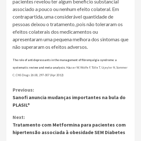
pacientes revelou ter algum beneficio substancial
associado a pouco ou nenhum efeito colateral. Em
contrapartida, uma considerável quantidade de
pessoas deixou o tratamento, pois não toleraram os
efeitos colaterais dos medicamentos ou
apresentaram uma pequena melhora dos sintomas que
não superaram os efeitos adversos.
The role of antidepressants in the management of fibromyalgia syndrome: a
systematic review and meta-analysis
; Häuser W, Wolfe F, Tölle T, Uçeyler N, Sommer
C; CNS Drugs 26 (4), 297-307 (Apr 2012)
Continue
Previous:
Sanofi anuncia mudanças importantes na bula do
Reading
PLASIL®
Next:
Tratamento com Metformina para pacientes com
hipertensão associada à obesidade SEM Diabetes