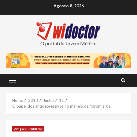
Skip
Agosto 8, 2026
to
content
O portal do Jovem Médico
Primary
Menu
Home
2013
Junho
11
O papel dos antidepressivos no manejo da fibromialgia
Artigos Científicos