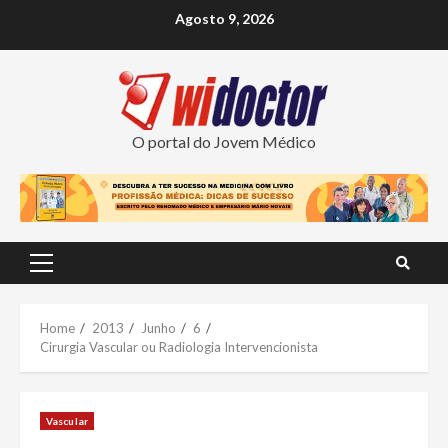
Skip
Agosto 9, 2026
to
content
O portal do Jovem Médico
Primary
Menu
Home
2013
Junho
6
Cirurgia Vascular ou Radiologia Intervencionista
Vascular