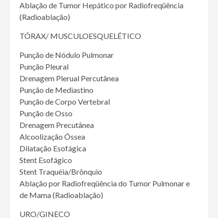
Ablação de Tumor Hepático por Radiofreqüência
(Radioablação)
TÓRAX/ MUSCULOESQUELÉTICO
Punção de Nódulo Pulmonar
Punção Pleural
Drenagem Plerual Percutânea
Punção de Mediastino
Punção de Corpo Vertebral
Punção de Osso
Drenagem Precutânea
Alcoolização Óssea
Dilatação Esofágica
Stent Esofágico
Stent Traquéia/Brônquio
Ablação por Radiofreqüência do Tumor Pulmonar e
de Mama (Radioablação)
URO/GINECO