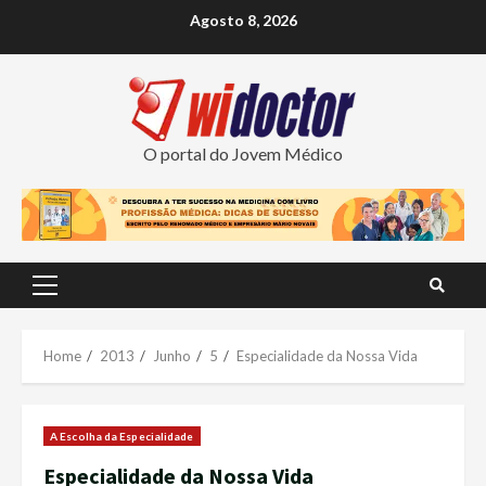
Skip
Agosto 8, 2026
to
content
O portal do Jovem Médico
Primary
Menu
Home
2013
Junho
5
Especialidade da Nossa Vida
A Escolha da Especialidade
Especialidade da Nossa Vida