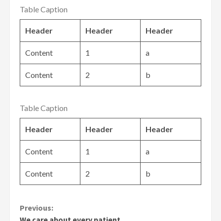
Table Caption
Header
Header
Header
Content
1
a
Content
2
b
Table Caption
Header
Header
Header
Content
1
a
Content
2
b
Continue
Previous:
We care about every patient