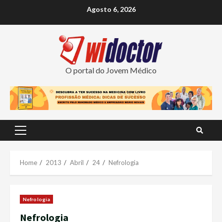
Skip
Agosto 6, 2026
to
content
O portal do Jovem Médico
Primary
Menu
Home
2013
Abril
24
Nefrologia
Nefrologia
Nefrologia