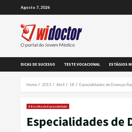
Skip
Agosto 7, 2026
to
content
O portal do Jovem Médico
DICAS DE SUCESSO
TESTE VOCACIONAL
ESTÁGIOS M
Home
2013
Abril
18
Especialidades de Doenças Ra
A Escolha da Especialidade
Especialidades de 