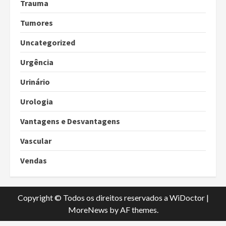
Trauma
Tumores
Uncategorized
Urgência
Urinário
Urologia
Vantagens e Desvantagens
Vascular
Vendas
Copyright © Todos os direitos reservados a WiDoctor
|
MoreNews
by AF themes.