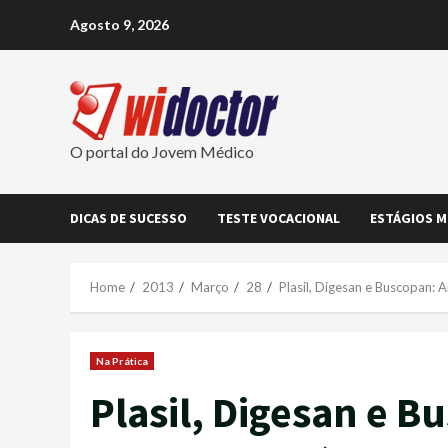
Skip
Agosto 9, 2026
to
content
O portal do Jovem Médico
DICAS DE SUCESSO
TESTE VOCACIONAL
ESTÁGIOS M
Home
2013
Março
28
Plasil, Digesan e Buscopan: 
Na Prática
Plasil, Digesan e B