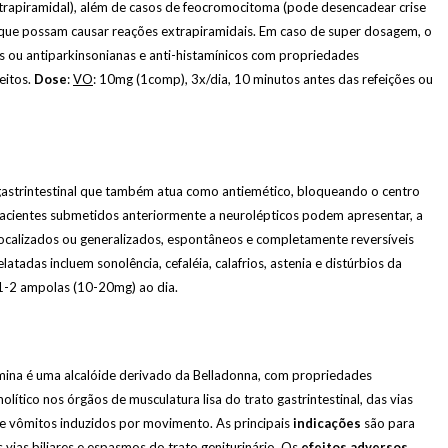
trapiramidal), além de casos de feocromocitoma (pode desencadear crise
que possam causar reações extrapiramidais. Em caso de super dosagem, o
cas ou antiparkinsonianas e anti-histamínicos com propriedades
eitos.
Dose
:
VO
: 10mg (1comp), 3x/dia, 10 minutos antes das refeições ou
astrintestinal que também atua como antiemético, bloqueando o centro
acientes submetidos anteriormente a neurolépticos podem apresentar, a
localizados ou generalizados, espontâneos e completamente reversíveis
tadas incluem sonolência, cefaléia, calafrios, astenia e distúrbios da
 1-2 ampolas (10-20mg) ao dia.
ina é uma alcalóide derivado da Belladonna, com propriedades
lítico nos órgãos de musculatura lisa do trato gastrintestinal, das vias
s e vômitos induzidos por movimento. As principais
indicações
são para
 vias biliares e espasmos do trato geniturinário. Os
efeitos adversos