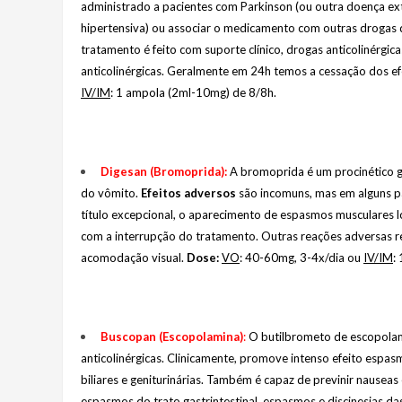
administrado a pacientes com Parkinson (ou outra doença ex
hipertensiva) ou associar o medicamento com outras drogas 
tratamento é feito com suporte clínico, drogas anticolinérgi
anticolinérgicas. Geralmente em 24h temos a cessação dos ef
IV/IM
: 1 ampola (2ml-10mg) de 8/8h.
Digesan (Bromoprida)
:
A bromoprida é um procinético g
do vômito.
Efeitos adversos
são incomuns, mas em alguns p
título excepcional, o aparecimento de espasmos musculares 
com a interrupção do tratamento. Outras reações adversas rela
acomodação visual.
Dose:
VO
: 40-60mg, 3-4x/dia ou
IV/IM
:
Buscopan (Escopolamina)
:
O butilbrometo de escopolam
anticolinérgicas. Clinicamente, promove intenso efeito espasmo
biliares e geniturinárias. Também é capaz de previnir nausea
espasmos do trato gastrintestinal, espasmos e discinesias das