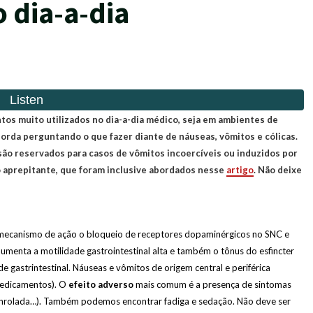
 dia-a-dia
s muito utilizados no dia-a-dia médico, seja em ambientes de
rda perguntando o que fazer diante de náuseas, vômitos e cólicas.
são reservados para casos de vômitos incoercíveis ou induzidos por
 aprepitante, que foram inclusive abordados nesse
artigo
. Não deixe
mecanismo de ação o bloqueio de receptores dopaminérgicos no SNC e
aumenta a motilidade gastrointestinal alta e também o tônus do esfincter
e gastrintestinal. Náuseas e vômitos de origem central e periférica
 medicamentos). O
efeito adverso
mais comum é a presença de sintomas
a enrolada…). Também podemos encontrar fadiga e sedação. Não deve ser