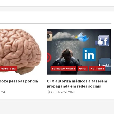
Neurologia
Formação Médica
Geral
Na Prática
oze pessoas por dia
CFM autoriza médicos a fazerem
propaganda em redes sociais
2024
Outubro 26, 2023