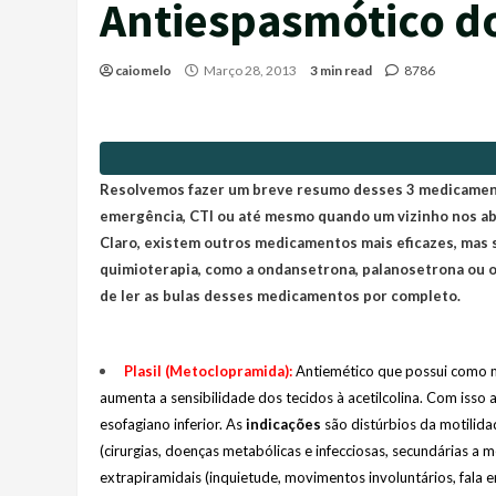
Antiespasmótico do
caiomelo
Março 28, 2013
3 min read
8786
Resolvemos fazer um breve resumo desses 3 medicamento
emergência, CTI ou até mesmo quando um vizinho nos abo
Claro, existem outros medicamentos mais eficazes, mas 
quimioterapia, como a ondansetrona, palanosetrona ou o
de ler as bulas desses medicamentos por completo.
Plasil (Metoclopramida):
Antiemético que possui como 
aumenta a sensibilidade dos tecidos à acetilcolina. Com isso 
esofagiano inferior. As
indicações
são distúrbios da motilidad
(cirurgias, doenças metabólicas e infecciosas, secundárias a
extrapiramidais (inquietude, movimentos involuntários, fal