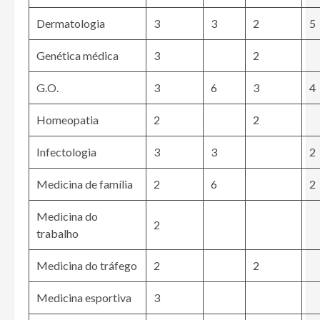
Dermatologia
3
3
2
5
Genética médica
3
2
G.O.
3
6
3
4
Homeopatia
2
2
Infectologia
3
3
2
Medicina de família
2
6
2
Medicina do
2
trabalho
Medicina do tráfego
2
2
Medicina esportiva
3