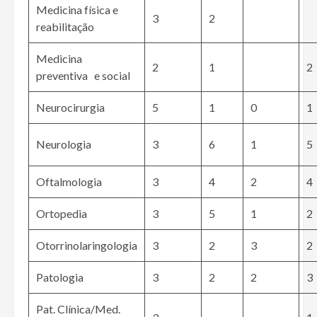
Medicina física e
3
2
reabilitação
Medicina
2
1
2
preventiva e social
Neurocirurgia
5
1
0
1
Neurologia
3
6
1
5
Oftalmologia
3
4
2
4
Ortopedia
3
5
1
2
Otorrinolaringologia
3
2
3
2
Patologia
3
2
2
3
Pat. Clínica/Med.