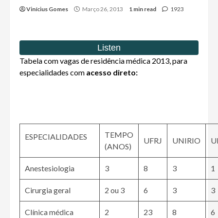
Vinícius Gomes
Março 26, 2013
1 min read
1923
Tabela com vagas de residência médica 2013, para
especialidades com
acesso direto:
TEMPO
ESPECIALIDADES
UFRJ
UNIRIO
U
(ANOS)
Anestesiologia
3
8
3
1
Cirurgia geral
2 ou 3
6
3
3
Clínica médica
2
23
8
6