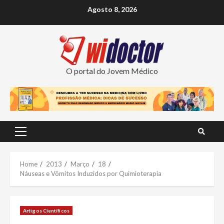
Skip
Agosto 8, 2026
to
content
O portal do Jovem Médico
Primary
Menu
Home
2013
Março
18
Náuseas e Vômitos Induzidos por Quimioterapia
Artigos Científicos