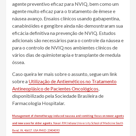
agente preventivo eficaz para NVIQ, bem como um
agente muito eficaz para o tratamento de êmese e
náusea avanço. Ensaios clínicos usando gabapentina,
canabinóides e gengibre ainda não demosntraram sua
eficácia definitiva na prevenção de NVIQ. Estudos
adicionais são necessários para o controle da náusea e
para o controlo de NVIQ nos ambientes clínicos de
vários dias de quimioterapia e transplante de medula
óssea.
Caso queira ler mais sobre o assunto, segue um link
sobre a
Utilização de Antieméticos no Tratamento
Antineoplásico de Pacientes Oncológicos
,
disponibilizado pela Sociedade Brasileira de
Farmacologia Hospitalar.
Management of chemotherapy-induced nausea and vomiting: focus on newer agents
and new uses for older agents.
Navari RM.Indiana University School of Medicine South
Bend, IN, 46617, USA PMID: 23404093