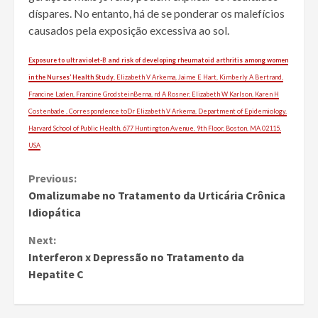
díspares. No entanto, há de se ponderar os malefícios
causados pela exposição excessiva ao sol.
Exposure to ultraviolet-B and risk of developing rheumatoid arthritis among women
in the Nurses’ Health Study
, Elizabeth V Arkema, Jaime E Hart, Kimberly A Bertrand,
Francine Laden, Francine GrodsteinBerna, rd A Rosner, Elizabeth W Karlson, Karen H
Costenbade , Correspondence toDr Elizabeth V Arkema, Department of Epidemiology,
Harvard School of Public Health, 677 Huntington Avenue, 9th Floor, Boston, MA 02115,
USA
Continue
Previous:
Omalizumabe no Tratamento da Urticária Crônica
Reading
Idiopática
Next:
Interferon x Depressão no Tratamento da
Hepatite C