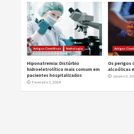
Artigos Científicos
Nefrologia
Artigos Cient
Hiponatremia: Distúrbio
Os perigos 
hidroeletrolítico mais comum em
alcoólicas
pacientes hospitalizados
Janeiro 3, 2
Fevereiro 1, 2024