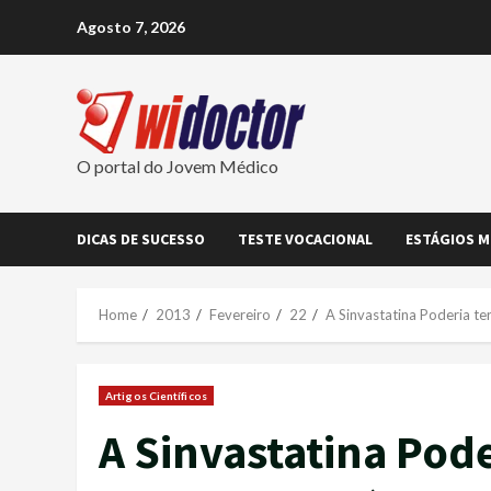
Skip
Agosto 7, 2026
to
content
O portal do Jovem Médico
DICAS DE SUCESSO
TESTE VOCACIONAL
ESTÁGIOS M
Home
2013
Fevereiro
22
A Sinvastatina Poderia te
Artigos Científicos
A Sinvastatina Pod