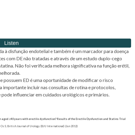
iada à disfunção endotelial e também é um marcador para doença
tes com DE não tratadas e através de um estudo duplo-cego
tina. Não foi verificada melhora significativa na função erétil,
melhorada.
ue possuem ED é uma oportunidade de modificar o risco
a importante incluir nas consultas de rotina e protocolos,
e pode influenciar em cuidados urológicos e primários.
n aged ≥40 years with erectile dysfunction? Results of the Erectile Dysfunction and Statins Trial
s S; British Journal of Urology (BJU International) (Jun 2012)