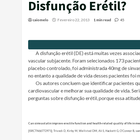
Disfunção Erétil?
caiomelo
Fevereiro 22, 2013
1 min read
45
A disfunção erétil (DE) está muitas vezes assoc
vascular subjacente. Foram selecionados 173 pacien
placebo controlado, foi administrada 40mg de sinvasta
no entanto a qualidade de vida desses pacientes foi 
Os autores concluem que identificar pacientes q
cardiovascular e melhorar sua qualidade de vida. Seri
perguntas sobre disfunção erétil, porque essa atitud
Can simvastatin improve erectile function and health-related quality of life in me
[ISRCTN66772971]; Trivedi D, Kirby M, Wellsted DM, Ali S, Hackett G, O’Connor B, van O