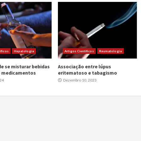
íficos
Hepatologia
Artigos Científicos
Reumatologia
de se misturar bebidas
Associação entre lúpus
 e medicamentos
eritematoso e tabagismo
024
Dezembro 10, 2023