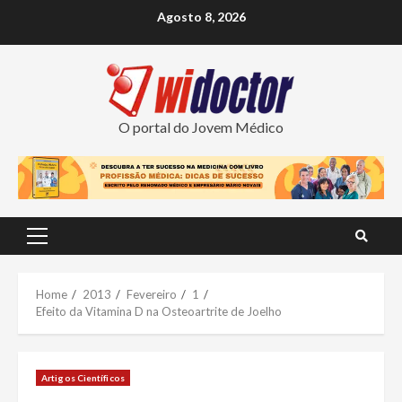
Skip
Agosto 8, 2026
to
content
O portal do Jovem Médico
Primary
Menu
Home
2013
Fevereiro
1
Efeito da Vitamina D na Osteoartrite de Joelho
Artigos Científicos