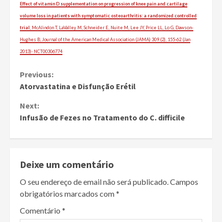
Effect of vitamin D supplementation on progression of knee pain and cartilage
volume loss in patients with symptomatic osteoarthritis: a randomized controlled
trial
; McAlindon T, LaValley M, Schneider E, Nuite M, Lee JY, Price LL, Lo G, Dawson-
Hughes B; Journal of the American Medical Association (JAMA) 309 (2), 155-62 (Jan
2013)- NCT00306774
Continue
Previous:
Atorvastatina e Disfunção Erétil
Reading
Next:
Infusão de Fezes no Tratamento do C. difficile
Deixe um comentário
O seu endereço de email não será publicado.
Campos
obrigatórios marcados com
*
Comentário
*